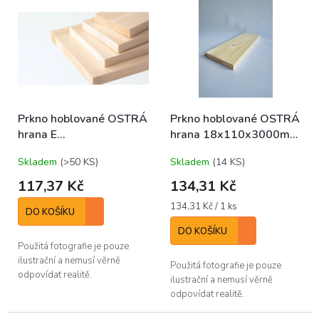
r
ý
o
p
d
i
u
s
k
p
t
r
ů
o
Prkno hoblované OSTRÁ
Prkno hoblované OSTRÁ
d
hrana E
hrana 18x110x3000mm
u
18x110x2550mm A/B
A/B (bal/6ks)
k
Skladem
(>50 KS)
Skladem
(14 KS)
(bal/ks)
t
ů
117,37 Kč
134,31 Kč
Měrná
134,31 Kč / 1 ks
DO KOŠÍKU
cena:
DO KOŠÍKU
Použitá fotografie je pouze
ilustrační a nemusí věrně
Použitá fotografie je pouze
odpovídat realitě.
ilustrační a nemusí věrně
odpovídat realitě.