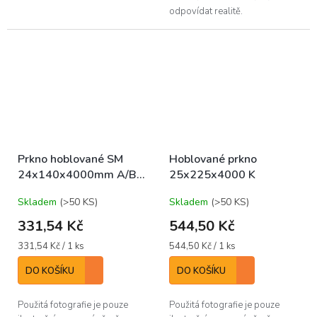
odpovídat realitě.
Prkno hoblované SM
Hoblované prkno
24x140x4000mm A/B
25x225x4000 K
(bal/4ks)
Skladem
(>50 KS)
Skladem
(>50 KS)
331,54 Kč
544,50 Kč
Měrná
Měrná
331,54 Kč / 1 ks
544,50 Kč / 1 ks
cena:
cena:
DO KOŠÍKU
DO KOŠÍKU
Použitá fotografie je pouze
Použitá fotografie je pouze