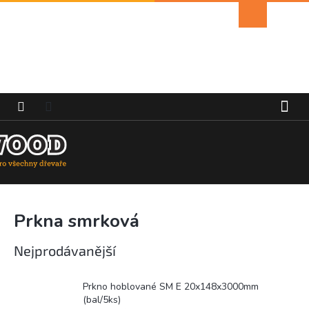
Přejít
Nákupní
na
košík
obsah
Prkna smrková
Nejprodávanější
Prkno hoblované SM E 20x148x3000mm
(bal/5ks)