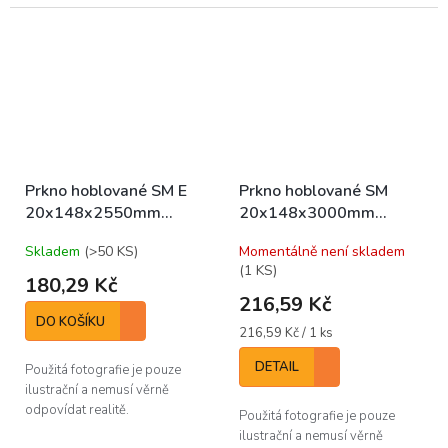
Prkno hoblované SM E
Prkno hoblované SM
20x148x2550mm
20x148x3000mm
(bal/5ks)
(bal/5ks)
Skladem
(>50 KS)
Momentálně není skladem
(1 KS)
180,29 Kč
216,59 Kč
DO KOŠÍKU
Měrná
216,59 Kč / 1 ks
cena:
DETAIL
Použitá fotografie je pouze
ilustrační a nemusí věrně
odpovídat realitě.
Použitá fotografie je pouze
ilustrační a nemusí věrně