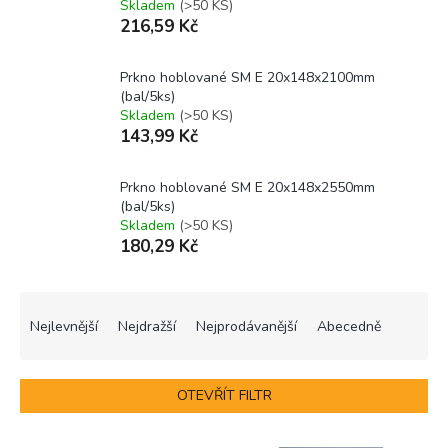
Skladem
(>50 KS)
216,59 Kč
Prkno hoblované SM E 20x148x2100mm
(bal/5ks)
Skladem
(>50 KS)
143,99 Kč
Prkno hoblované SM E 20x148x2550mm
(bal/5ks)
Skladem
(>50 KS)
180,29 Kč
Ř
a
Nejlevnější
Nejdražší
Nejprodávanější
Abecedně
z
e
n
OTEVŘÍT FILTR
í
p
V