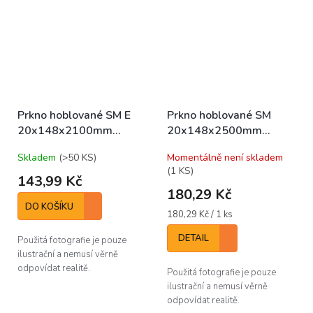
Prkno hoblované SM E
Prkno hoblované SM
20x148x2100mm
20x148x2500mm
(bal/5ks)
(bal/5ks)
Skladem
(>50 KS)
Momentálně není skladem
(1 KS)
143,99 Kč
180,29 Kč
DO KOŠÍKU
Měrná
180,29 Kč / 1 ks
cena:
DETAIL
Použitá fotografie je pouze
ilustrační a nemusí věrně
odpovídat realitě.
Použitá fotografie je pouze
ilustrační a nemusí věrně
odpovídat realitě.