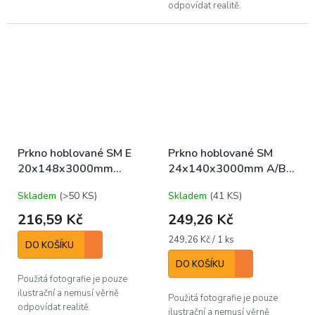
odpovídat realitě.
Prkno hoblované SM E
Prkno hoblované SM
20x148x3000mm
24x140x3000mm A/B
(bal/5ks)
(bal/4ks)
Skladem
(>50 KS)
Skladem
(41 KS)
216,59 Kč
249,26 Kč
Měrná
249,26 Kč / 1 ks
DO KOŠÍKU
cena:
DO KOŠÍKU
Použitá fotografie je pouze
ilustrační a nemusí věrně
Použitá fotografie je pouze
odpovídat realitě.
ilustrační a nemusí věrně