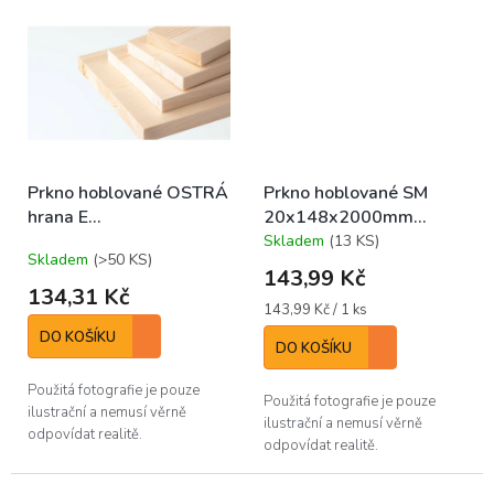
Prkno hoblované OSTRÁ
Prkno hoblované SM
hrana E
20x148x2000mm
18x110x3000mm A/B
(bal/5ks)
Skladem
(13 KS)
Průměrné
Skladem
(>50 KS)
(bal/ks)
hodnocení
143,99 Kč
produktu
134,31 Kč
je
Měrná
143,99 Kč / 1 ks
3,6
cena:
DO KOŠÍKU
z
DO KOŠÍKU
5
hvězdiček.
Použitá fotografie je pouze
Použitá fotografie je pouze
ilustrační a nemusí věrně
ilustrační a nemusí věrně
odpovídat realitě.
odpovídat realitě.