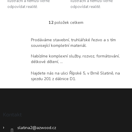
ilustrační a nemusí věrně
ilustrační a nemusí věrně
odpovídat realitě.
odpovídat realitě.
12
položek celkem
O
v
l
Prodáváme stavební, truhlářské řezivo a s tím
á
související kompletní materiál.
d
a
Nabízíme komplexní služby, rozvoz, formátování,
c
délkové dělení, ...
í
p
Najdete nás na ulici Řípské 5, v Brně Slatině, na
r
sjezdu 201 z dálnice D1.
v
k
Z
y
á
v
ý
p
p
a
Kontakt
i
t
s
í
u
slatina2
@
azwood.cz