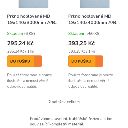
t
r
ů
o
Prkno hoblované MD
Prkno hoblované MD
d
19x140x3000mm A/B
19x140x4000mm A/B
u
(bal/5ks)
(bal/5ks)
k
Skladem
(6 KS)
Skladem
(>50 KS)
t
ů
295,24 Kč
393,25 Kč
Měrná
Měrná
295,24 Kč / 1 ks
393,25 Kč / 1 ks
cena:
cena:
DO KOŠÍKU
DO KOŠÍKU
Použitá fotografie je pouze
Použitá fotografie je pouze
ilustrační a nemusí věrně
ilustrační a nemusí věrně
odpovídat realitě.
odpovídat realitě.
2
položek celkem
O
v
l
Prodáváme stavební, truhlářské řezivo a s tím
á
související kompletní materiál.
d