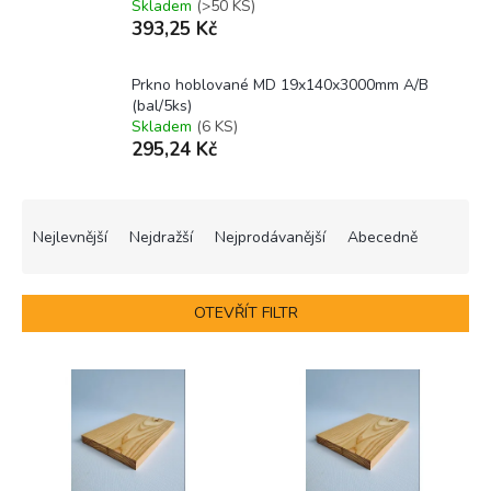
Skladem
(>50 KS)
393,25 Kč
Prkno hoblované MD 19x140x3000mm A/B
(bal/5ks)
Skladem
(6 KS)
295,24 Kč
Ř
a
Nejlevnější
Nejdražší
Nejprodávanější
Abecedně
z
e
n
OTEVŘÍT FILTR
í
p
V
r
ý
o
p
d
i
u
s
k
p