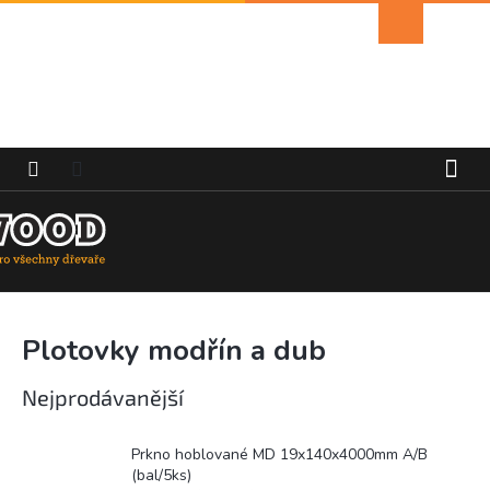
Přejít
Nákupní
na
košík
obsah
Plotovky modřín a dub
Nejprodávanější
Prkno hoblované MD 19x140x4000mm A/B
(bal/5ks)