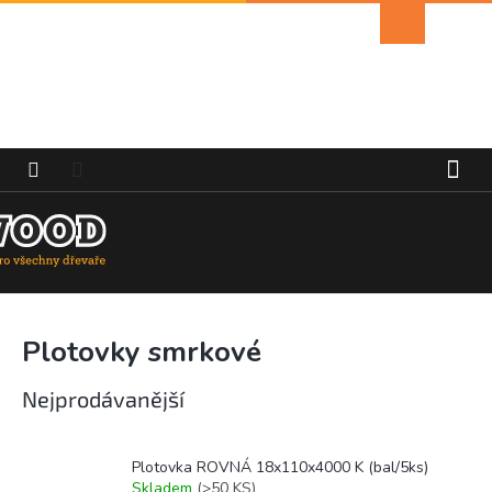
Přejít
Nákupní
na
košík
obsah
Plotovky smrkové
Nejprodávanější
Plotovka ROVNÁ 18x110x4000 K (bal/5ks)
Skladem
(>50 KS)