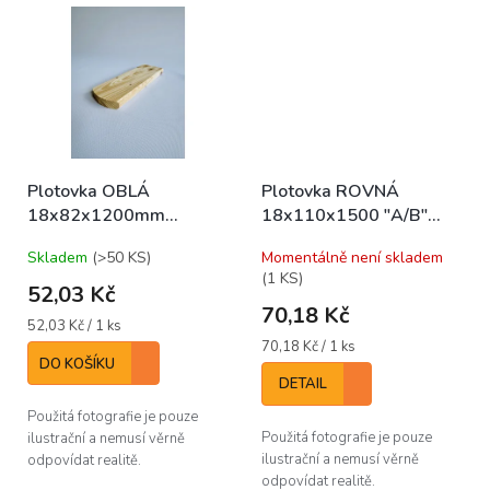
Plotovka OBLÁ
Plotovka ROVNÁ
18x82x1200mm
18x110x1500 "A/B"
(bal/10ks)
(bal/6ks)
Skladem
(>50 KS)
Momentálně není skladem
(1 KS)
52,03 Kč
70,18 Kč
Měrná
52,03 Kč / 1 ks
cena:
Měrná
70,18 Kč / 1 ks
DO KOŠÍKU
cena:
DETAIL
Použitá fotografie je pouze
Použitá fotografie je pouze
ilustrační a nemusí věrně
ilustrační a nemusí věrně
odpovídat realitě.
odpovídat realitě.