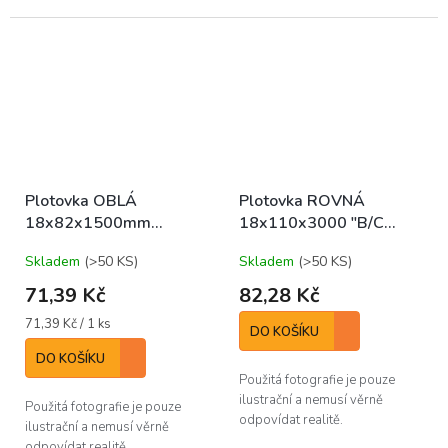
Plotovka OBLÁ
Plotovka ROVNÁ
18x82x1500mm
18x110x3000 "B/C
(bal/10ks)
(bal/6ks)
Skladem
(>50 KS)
Skladem
(>50 KS)
71,39 Kč
82,28 Kč
Měrná
71,39 Kč / 1 ks
DO KOŠÍKU
cena:
DO KOŠÍKU
Použitá fotografie je pouze
ilustrační a nemusí věrně
Použitá fotografie je pouze
odpovídat realitě.
ilustrační a nemusí věrně
odpovídat realitě.