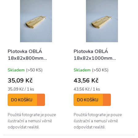
r
ý
o
p
d
i
u
s
k
p
t
r
ů
o
Plotovka OBLÁ
Plotovka OBLÁ
d
18x82x800mm
18x82x1000mm
u
(bal/10ks)
(bal/10ks)
k
Skladem
(>50 KS)
Skladem
(>50 KS)
t
ů
35,09 Kč
43,56 Kč
Měrná
Měrná
35,09 Kč / 1 ks
43,56 Kč / 1 ks
cena:
cena:
DO KOŠÍKU
DO KOŠÍKU
Použitá fotografie je pouze
Použitá fotografie je pouze
ilustrační a nemusí věrně
ilustrační a nemusí věrně
odpovídat realitě.
odpovídat realitě.