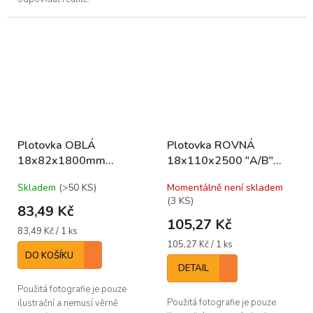
Plotovka OBLÁ
Plotovka ROVNÁ
18x82x1800mm
18x110x2500 "A/B"
(bal/10ks)
(bal/6ks)
Skladem
(>50 KS)
Momentálně není skladem
(3 KS)
83,49 Kč
105,27 Kč
Měrná
83,49 Kč / 1 ks
cena:
Měrná
105,27 Kč / 1 ks
DO KOŠÍKU
cena:
DETAIL
Použitá fotografie je pouze
Použitá fotografie je pouze
ilustrační a nemusí věrně