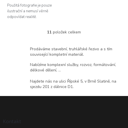
Použitá fotografie je pouze
ilustrační a nemusí věrně
odpovídat realitě.
11
položek celkem
O
v
l
Prodáváme stavební, truhlářské řezivo a s tím
á
související kompletní materiál.
d
a
Nabízíme komplexní služby, rozvoz, formátování,
c
délkové dělení, ...
í
p
Najdete nás na ulici Řípské 5, v Brně Slatině, na
r
sjezdu 201 z dálnice D1.
v
k
Z
y
á
v
ý
p
p
a
Kontakt
i
t
s