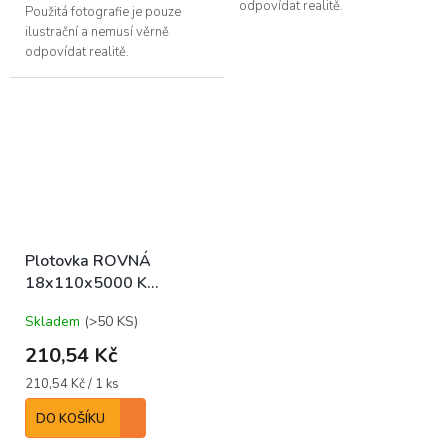
odpovídat realitě.
Použitá fotografie je pouze
ilustrační a nemusí věrně
odpovídat realitě.
Plotovka ROVNÁ
18x110x5000 K
(bal/5ks)
Skladem
(>50 KS)
210,54 Kč
Měrná
210,54 Kč / 1 ks
cena:
DO KOŠÍKU