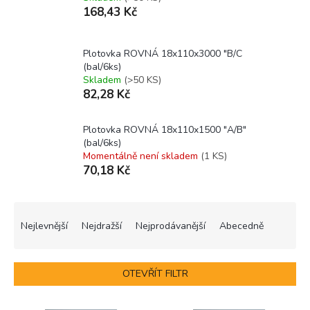
168,43 Kč
Plotovka ROVNÁ 18x110x3000 "B/C
(bal/6ks)
Skladem
(>50 KS)
82,28 Kč
Plotovka ROVNÁ 18x110x1500 "A/B"
(bal/6ks)
Momentálně není skladem
(1 KS)
70,18 Kč
Ř
a
Nejlevnější
Nejdražší
Nejprodávanější
Abecedně
z
e
n
OTEVŘÍT FILTR
í
p
V