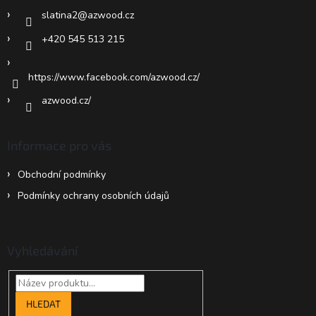
í
u
slatina2
@
azwood.cz
+420 545 513 215
https://www.facebook.com/azwood.cz/
azwood.cz/
Informace pro vás
Obchodní podmínky
Podmínky ochrany osobních údajů
Vyhledávání
HLEDAT