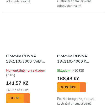
ilustrační a nemusí věrně
odpovídat realitě.
odpovídat realitě.
Plotovka ROVNÁ
Plotovka ROVNÁ
18x110x3000 "A/B"
18x110x4000 K
(bal/6ks)
(bal/5ks)
Momentálně není skladem
Skladem
(>50 KS)
(2 KS)
168,43 Kč
141,57 Kč
DO KOŠÍKU
Měrná
141,57 Kč / 1 ks
cena:
DETAIL
Použitá fotografie je pouze
ilustrační a nemusí věrně