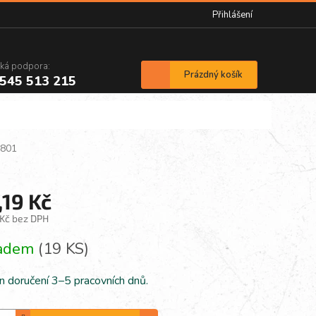
Přihlášení
cká podpora:
Nákupní
Prázdný košík
545 513 215
košík
801
,19 Kč
 Kč bez DPH
á
ladem
(19 KS)
n doručení 3–5 pracovních dnů.