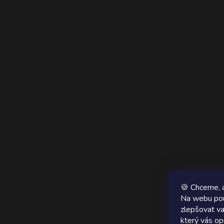
🍪 Chceme, a
Na webu pou
zlepšovat va
který vás op