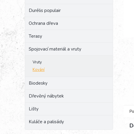
e
Durélis populair
l
Ochrana dřeva
Terasy
Spojovací materiál a vruty
Vruty
Kování
Biodesky
Dřevěný nábytek
Lišty
Po
Kuláče a palisády
D