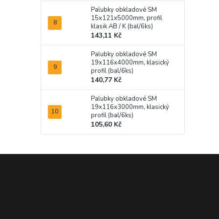
Palubky obkladové SM
15x121x5000mm, profil
klasik AB / K (bal/6ks)
143,11 Kč
Palubky obkladové SM
19x116x4000mm, klasický
profil (bal/6ks)
140,77 Kč
Palubky obkladové SM
19x116x3000mm, klasický
profil (bal/6ks)
105,60 Kč
Z
á
p
a
t
í