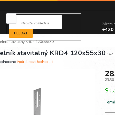
Zákazni
+420 
HLEDAT
elník stavitelný KRD4 120x55x30
elník stavitelný KRD4 120x55x30
K421
ěrné
odnoceno
Podrobnosti hodnocení
ocení
28
ktu
23,30
Měrn
Sk
cena:
iček.
Termí