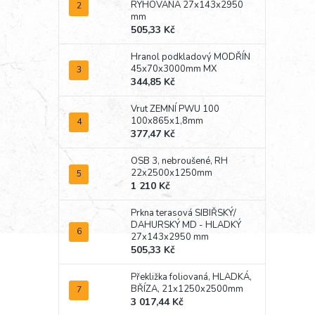
RÝHOVANÁ 27x143x2950
mm
505,33 Kč
Hranol podkladový MODŘÍN
45x70x3000mm MX
344,85 Kč
Vrut ZEMNÍ PWU 100
100x865x1,8mm
377,47 Kč
OSB 3, nebroušené, RH
22x2500x1250mm
1 210 Kč
Prkna terasová SIBIŘSKÝ/
DAHURSKÝ MD - HLADKÝ
27x143x2950 mm
505,33 Kč
Překližka foliovaná, HLADKÁ,
BŘÍZA, 21x1250x2500mm
3 017,44 Kč