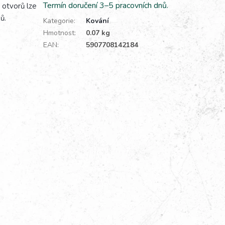
Termín doručení 3–5 pracovních dnů.
 otvorů lze
ů.
Kategorie
:
Kování
Hmotnost
:
0.07 kg
EAN
:
5907708142184