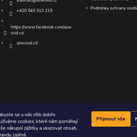
slatina2
@
azwood.cz
Podmínky ochrany osob
+420 545 513 215
https://www.facebook.com/azw
ood.cz/
azwood.cz/
byste se u nás cítili dobře.
Přijmout vše
žíváme cookies, které nám pomáhají
še nákupní zážitky a ukazovat obsah,
ravdu zajímá.