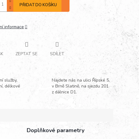
PŘIDAT DO KOŠÍKU
ní informace
SK
ZEPTAT SE
SDÍLET
í služby,
Najdete nás na ulici Řípské 5,
ní, délkové
v Brně Slatině, na sjezdu 201
z dálnice D1.
Doplňkové parametry