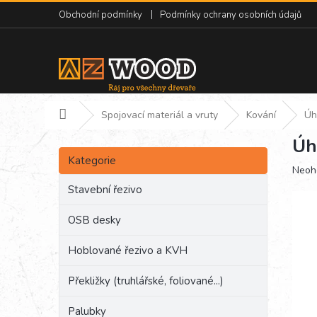
Přejít
Obchodní podmínky
Podmínky ochrany osobních údajů
na
obsah
Domů
Spojovací materiál a vruty
Kování
Úh
Úh
P
Přeskočit
o
Kategorie
kategorie
Prům
Neoh
s
hodn
t
Stavební řezivo
produ
r
je
a
OSB desky
0,0
n
z
Hoblované řezivo a KVH
5
n
hvězd
í
Překližky (truhlářské, foliované...)
p
a
Palubky
n