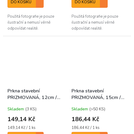
DO KOŠÍKU
DO KOŠÍKU
Použitá fotografie je pouze
Použitá fotografie je pouze
ilustrační a nemusí věrně
ilustrační a nemusí věrně
odpovídat realitě.
odpovídat realitě.
Prkna stavební
Prkna stavební
PRIZMOVANÁ, 12cm /
PRIZMOVANÁ, 15cm /
4m 23-24mm, I.-II.,
4m 23-24mm, I.-II.,
Skladem
(3 KS)
Skladem
(>50 KS)
SM/JD/BO
SM/JD/BO
149,14 Kč
186,44 Kč
Měrná
Měrná
149,14 Kč / 1 ks
186,44 Kč / 1 ks
cena:
cena: