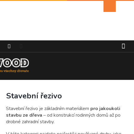
Přejít
Nákupní
na
košík
obsah
Stavební řezivo
Stavební řezivo je základním materiálem
pro jakoukoli
stavbu ze dřeva
– od konstrukcí rodinných domů až po
drobné zahradní stavby.