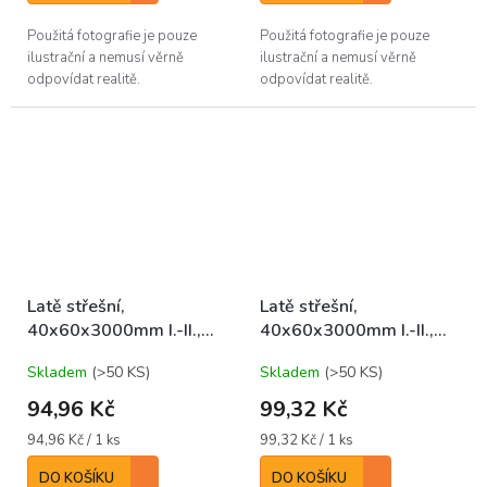
Použitá fotografie je pouze
Použitá fotografie je pouze
ilustrační a nemusí věrně
ilustrační a nemusí věrně
odpovídat realitě.
odpovídat realitě.
Latě střešní,
Latě střešní,
40x60x3000mm I.-II.,
40x60x3000mm I.-II.,
SM/JD IMPREGNOVANÉ
SM/JD EGALIZOVANÉ
Skladem
(>50 KS)
Skladem
(>50 KS)
94,96 Kč
99,32 Kč
Měrná
Měrná
94,96 Kč / 1 ks
99,32 Kč / 1 ks
cena:
cena:
DO KOŠÍKU
DO KOŠÍKU