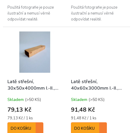
Použitá fotografie je pouze
Použitá fotografie je pouze
ilustrační a nemusí věrně
ilustrační a nemusí věrně
odpovídat realitě.
odpovídat realitě.
Latě střešní,
Latě střešní,
30x50x4000mm I.-II.,
40x60x3000mm I.-II.,
SM/JD IMPREGNOVANÉ
SM/JD SUROVÉ
Skladem
(>50 KS)
Skladem
(>50 KS)
79,13 Kč
91,48 Kč
Měrná
Měrná
79,13 Kč / 1 ks
91,48 Kč / 1 ks
cena:
cena:
DO KOŠÍKU
DO KOŠÍKU