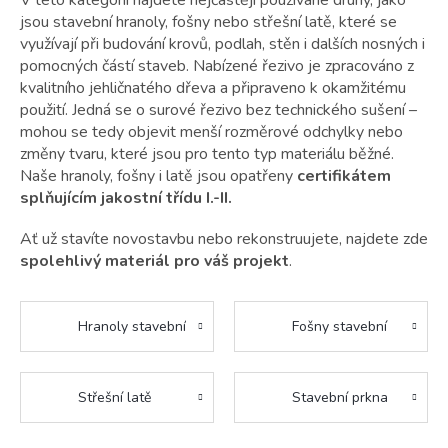
V této kategorii najdete nejčastěji používané druhy, jako
jsou stavební hranoly, fošny nebo střešní latě, které se
využívají při budování krovů, podlah, stěn i dalších nosných i
pomocných částí staveb. Nabízené řezivo je zpracováno z
kvalitního jehličnatého dřeva a připraveno k okamžitému
použití. Jedná se o surové řezivo bez technického sušení –
mohou se tedy objevit menší rozměrové odchylky nebo
změny tvaru, které jsou pro tento typ materiálu běžné.
Naše hranoly, fošny i latě jsou opatřeny
certifikátem
splňujícím jakostní třídu I.-II.
Ať už stavíte novostavbu nebo rekonstruujete, najdete zde
spolehlivý materiál pro váš projekt
.
Hranoly stavební
Fošny stavební
Střešní latě
Stavební prkna