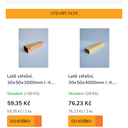
e
n
OTEVŘÍT FILTR
í
p
V
r
ý
o
p
d
i
u
s
k
p
t
r
ů
o
Latě střešní,
Latě střešní,
d
30x50x3000mm I.-II.,
30x50x4000mm I.-II.,
u
SM/JD IMPREGNOVANÉ
SM/JD SUROVÉ
k
Skladem
(>50 KS)
Skladem
(24 KS)
t
ů
59,35 Kč
76,23 Kč
Měrná
Měrná
59,35 Kč / 1 ks
76,23 Kč / 1 ks
cena:
cena:
DO KOŠÍKU
DO KOŠÍKU