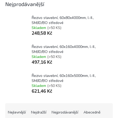
Nejprodávanější
Řezivo stavební, 60x80x4000mm, I.-II.,
SM/JD/BO středové
Skladem
(>50 KS)
248,58 Kč
Řezivo stavební, 60x160x4000mm, I.-II.,
SM/JD/BO středové
Skladem
(>50 KS)
497,16 Kč
Řezivo stavební, 60x160x5000mm, I.-II.,
SM/JD/BO středové
Skladem
(>50 KS)
621,46 Kč
Ř
a
Nejlevnější
Nejdražší
Nejprodávanější
Abecedně
z