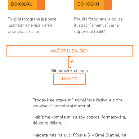
DO KOŠÍKU
DO KOŠÍKU
Použitá fotografie je pouze
Použitá fotografie je pouze
ilustrační a nemusí věrně
ilustrační a nemusí věrně
odpovídat realitě.
odpovídat realitě.
NAČÍST 12 DALŠÍCH
S
1
6
t
O
r
65
položek celkem
v
á
l
NAHORU
n
á
k
d
o
v
a
Prodáváme stavební, truhlářské řezivo a s tím
á
c
související kompletní materiál.
n
í
í
p
Nabízíme komplexní služby, rozvoz, formátování,
r
délkové dělení, ...
v
k
Najdete nás na ulici Řípské 5, v Brně Slatině, na
y