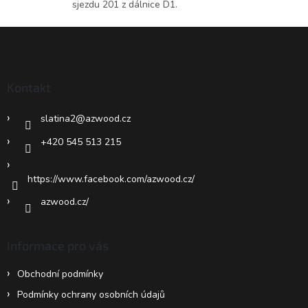
sjezdu 201 z dálnice D1.
v
ý
Z
p
á
i
p
s
u
a
Kontakt
t
í
slatina2
@
azwood.cz
+420 545 513 215
https://www.facebook.com/azwood.cz/
azwood.cz/
Informace pro vás
Obchodní podmínky
Podmínky ochrany osobních údajů