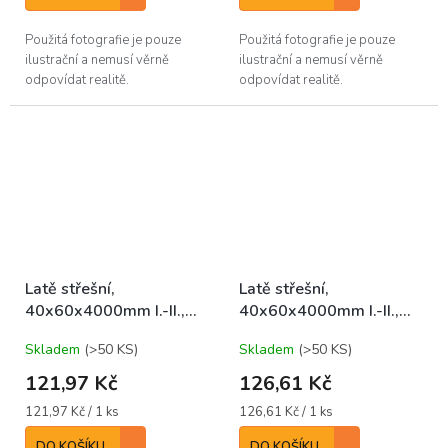
Použitá fotografie je pouze
Použitá fotografie je pouze
ilustrační a nemusí věrně
ilustrační a nemusí věrně
odpovídat realitě.
odpovídat realitě.
Latě střešní,
Latě střešní,
40x60x4000mm I.-II.,
40x60x4000mm I.-II.,
SM/JD SUROVÉ
SM/JD IMPREGNOVANÉ
Skladem
(>50 KS)
Skladem
(>50 KS)
121,97 Kč
126,61 Kč
Měrná
Měrná
121,97 Kč / 1 ks
126,61 Kč / 1 ks
cena:
cena:
DO KOŠÍKU
DO KOŠÍKU