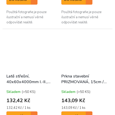
Použitá fotografie je pouze
Použitá fotografie je pouze
ilustrační a nemusí věrně
ilustrační a nemusí věrně
odpovídat realitě.
odpovídat realitě.
Latě střešní,
Prkna stavební
40x60x4000mm I.-II.,
PRIZMOVANÁ, 15cm /
SM/JD EGALIZOVANÉ
3m 23-24mm, I.-II.,
Skladem
(>50 KS)
Skladem
(>50 KS)
SM/JD/BO
132,42 Kč
143,09 Kč
Měrná
Měrná
132,42 Kč / 1 ks
143,09 Kč / 1 ks
cena:
cena: