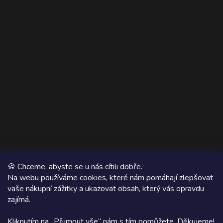
🍪 Chceme, abyste se u nás cítili dobře.
Na webu používáme cookies, které nám pomáhají zlepšovat
vaše nákupní zážitky a ukazovat obsah, který vás opravdu
Copyright 2026
AZ WOOD
. Všechna práva vyhrazena.
zajímá.
Grafický návrh vytvořil a na Shoptet implementoval
Tomáš Hlad
&
Kliknutím na „Přijmout vše“ nám s tím pomůžete. Děkujeme!