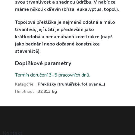
svou trvanlivost a snadnou údržbu. V nabídce
máme několik dřevin (bříza, eukalyptus, topol).
Topolová překližka je nejméně odolná a málo
trvanlivá, její užití je především jako
krátkodobá a nenamáhaná konstrukce (např.
jako bednění nebo dočasné konstrukce
staveniště).
Doplňkové parametry
Termín doručení 3–5 pracovních dnů.
Kategorie
:
Překližky (truhlářské, foliované...)
Hmotnost
:
32.813 kg
Z
á
p
a
Kontakt