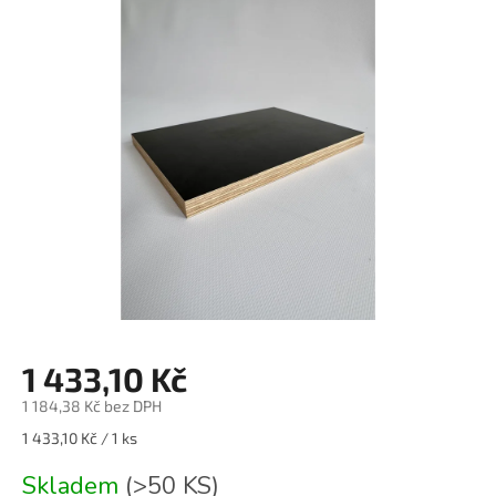
je
3,6
z
5
hvězdiček.
1 433,10 Kč
1 184,38 Kč bez DPH
Měrná
1 433,10 Kč / 1 ks
cena:
Skladem
(>50 KS)