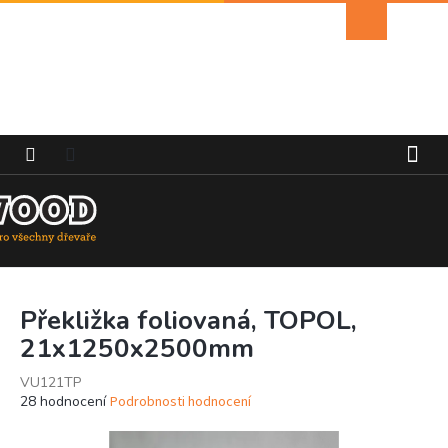
Přejít
Nákupní
na
košík
obsah
Překližka foliovaná, TOPOL,
21x1250x2500mm
VU121TP
Průměrné
28 hodnocení
Podrobnosti hodnocení
hodnocení
produktu