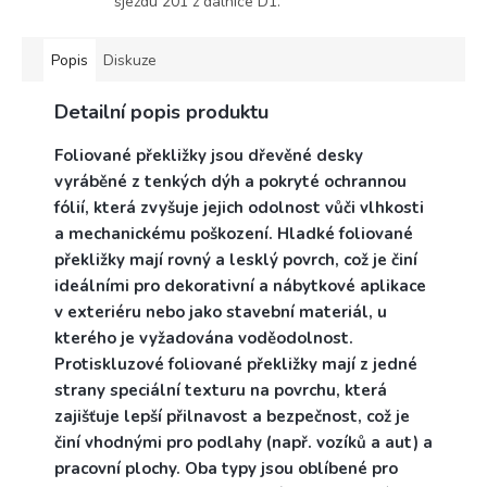
sjezdu 201 z dálnice D1.
Popis
Diskuze
Detailní popis produktu
Foliované překližky jsou dřevěné desky
vyráběné z tenkých dýh a pokryté ochrannou
fólií, která zvyšuje jejich odolnost vůči vlhkosti
a mechanickému poškození. Hladké foliované
překližky mají rovný a lesklý povrch, což je činí
ideálními pro dekorativní a nábytkové aplikace
v exteriéru nebo jako stavební materiál, u
kterého je vyžadována voděodolnost.
Protiskluzové foliované překližky mají z jedné
strany speciální texturu na povrchu, která
zajišťuje lepší přilnavost a bezpečnost, což je
činí vhodnými pro podlahy (např. vozíků a aut) a
pracovní plochy. Oba typy jsou oblíbené pro