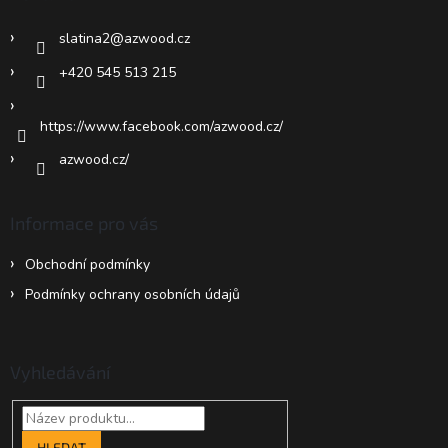
t
í
slatina2
@
azwood.cz
+420 545 513 215
https://www.facebook.com/azwood.cz/
azwood.cz/
Informace pro vás
Obchodní podmínky
Podmínky ochrany osobních údajů
Vyhledávání
HLEDAT