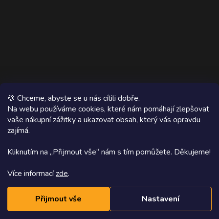
🍪 Chceme, abyste se u nás cítili dobře.
Na webu používáme cookies, které nám pomáhají zlepšovat
vaše nákupní zážitky a ukazovat obsah, který vás opravdu
Copyright 2026
AZ WOOD
. Všechna práva vyhrazena.
zajímá.
Grafický návrh vytvořil a na Shoptet implementoval
Tomáš Hlad
&
Kliknutím na „Přijmout vše“ nám s tím pomůžete. Děkujeme!
Shoptetak.cz
.
Více informací
zde
.
Vytvořil Shoptet
Přijmout vše
Nastavení