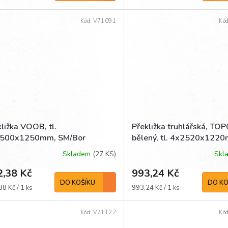
cena:
Kód:
V71091
Kó
ližka VOOB, tl.
Překližka truhlářská, TO
500x1250mm, SM/Bor
bělený, tl. 4x2520x122
jakost A/B
Skladem
(27 KS)
Skl
2,38 Kč
993,24 Kč
DO KOŠÍKU
DO KO
á
Měrná
8 Kč / 1 ks
993,24 Kč / 1 ks
cena:
Kód:
V71122
Kó