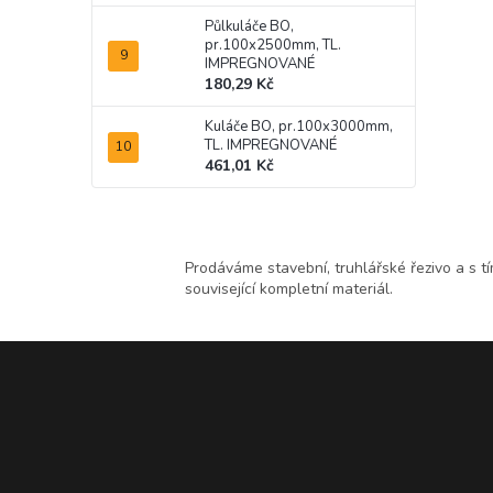
Půlkuláče BO,
pr.100x2500mm, TL.
IMPREGNOVANÉ
180,29 Kč
Kuláče BO, pr.100x3000mm,
TL. IMPREGNOVANÉ
461,01 Kč
Prodáváme stavební, truhlářské řezivo a s t
související kompletní materiál.
Z
á
p
a
t
í