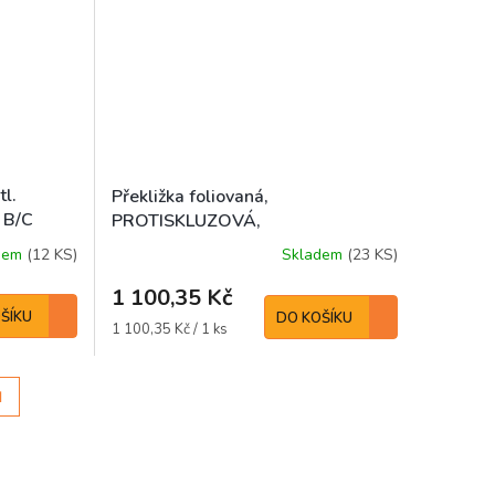
tl.
Překližka foliovaná,
 B/C
PROTISKLUZOVÁ,
EUKALYPTUS,9x1250x2500mm
dem
(12 KS)
Skladem
(23 KS)
1 100,35 Kč
ŠÍKU
DO KOŠÍKU
Měrná
1 100,35 Kč / 1 ks
cena:
H