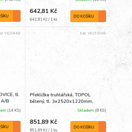
642,81 Kč
ŠÍKU
DO KOŠÍKU
Měrná
642,81 Kč / 1 ks
cena:
ód:
V6204AB
Kód:
V61503AB
VICE, tl.
Překližka truhlářská, TOPOL
 A/B
bělený, tl. 3x2520x1220mm,
jakost A/B
dem
(14 KS)
Skladem
(8 KS)
851,89 Kč
ŠÍKU
DO KOŠÍKU
Měrná
851,89 Kč / 1 ks