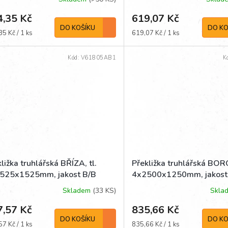
4,35 Kč
619,07 Kč
DO KOŠÍKU
DO KO
á
Měrná
5 Kč / 1 ks
619,07 Kč / 1 ks
cena:
Kód:
V61805AB1
K
ližka truhlářská BŘÍZA, tl.
Překližka truhlářská BORO
525x1525mm, jakost B/B
4x2500x1250mm, jakost
Skladem
(33 KS)
Skla
7,57 Kč
835,66 Kč
DO KOŠÍKU
DO KO
á
Měrná
7 Kč / 1 ks
835,66 Kč / 1 ks