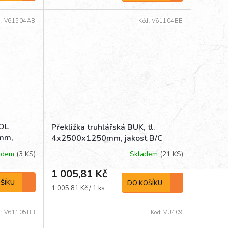
cena:
d:
V61504AB
Kód:
V61104BB
POL
Překližka truhlářská BUK, tl.
0mm,
4x2500x1250mm, jakost B/C
adem
(3 KS)
Skladem
(21 KS)
1 005,81 Kč
ŠÍKU
DO KOŠÍKU
Měrná
1 005,81 Kč / 1 ks
cena:
d:
V61105BB
Kód:
VU409