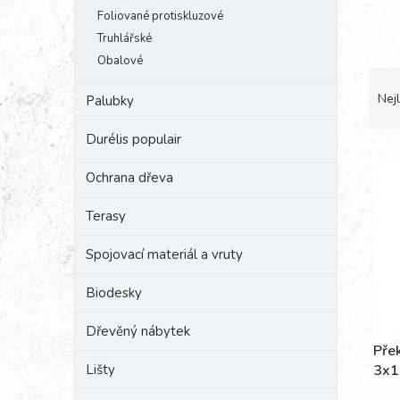
e
Foliované protiskluzové
l
Truhlářské
Obalové
Ř
a
Nejl
Palubky
z
e
Durélis populair
V
n
ý
í
Ochrana dřeva
p
p
i
r
Terasy
s
o
p
d
Spojovací materiál a vruty
r
u
o
k
Biodesky
d
t
u
ů
Dřevěný nábytek
k
Přek
t
Lišty
3x1
ů