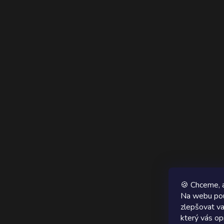
🍪 Chceme, a
Na webu pou
zlepšovat va
který vás op