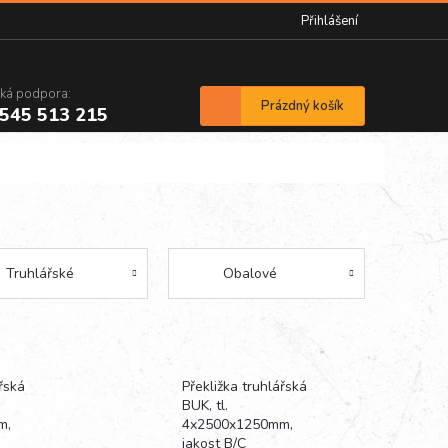
Přihlášení
cká podpora:
Nákupní
Prázdný košík
545 513 215
košík
Truhlářské
Obalové
řská
Překližka truhlářská
BUK, tl.
m,
4x2500x1250mm,
jakost B/C