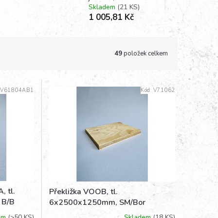
Skladem
(21 KS)
1 005,81 Kč
49
položek celkem
:
V61804AB1
Kód:
V71062
, tl.
Překližka VOOB, tl.
 B/B
6x2500x1250mm, SM/Bor
em
(>50 KS)
Skladem
(18 KS)