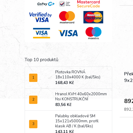
cena:
Top 10 produktů
Plotovka ROVNÁ
Přek
18x110x4000 K (bal/5ks)
9x2
168,43 Kč
Hranol KVH 40x60x2000mm
Nsi KONSTRUKČNÍ
89
83,56 Kč
Měrn
892,3
cena:
Palubky obkladové SM
15x121x5000mm, profil
klasik AB / K (bal/6ks)
143,11 Kč