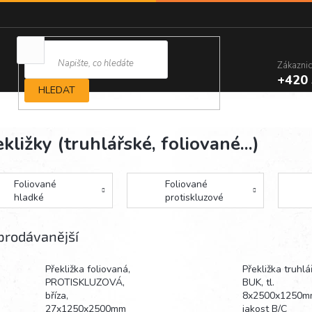
Zákazni
+420 
HLEDAT
kližky (truhlářské, foliované...)
Foliované
Foliované
hladké
protiskluzové
prodávanější
Překližka foliovaná,
Překližka truhlá
PROTISKLUZOVÁ,
BUK, tl.
bříza,
8x2500x1250m
27x1250x2500mm
jakost B/C