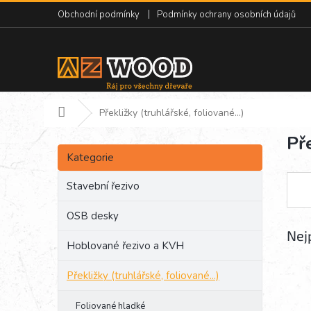
Přejít
Obchodní podmínky
Podmínky ochrany osobních údajů
na
obsah
Domů
Překližky (truhlářské, foliované...)
Pře
P
Přeskočit
o
Kategorie
kategorie
s
t
Stavební řezivo
r
a
OSB desky
n
Nej
Hoblované řezivo a KVH
n
í
Překližky (truhlářské, foliované...)
p
a
Foliované hladké
n