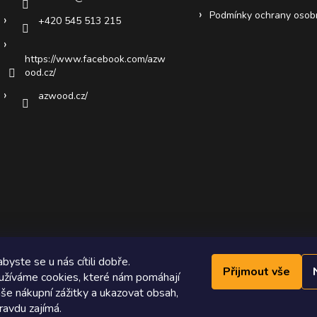
Podmínky ochrany osob
+420 545 513 215
https://www.facebook.com/azw
ood.cz/
azwood.cz/
byste se u nás cítili dobře.
Přijmout vše
žíváme cookies, které nám pomáhají
še nákupní zážitky a ukazovat obsah,
ravdu zajímá.
Copyright 2026
AZ WOOD
. Všechna práva vyhrazena.