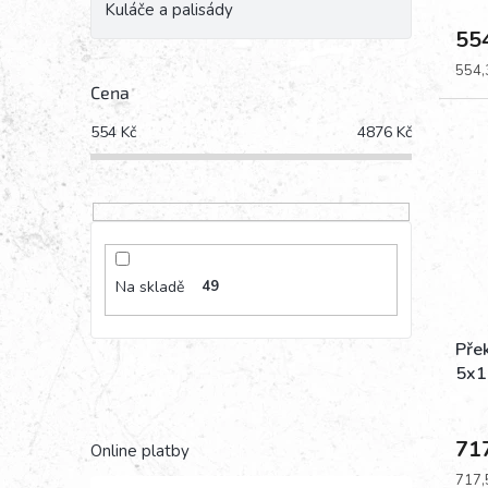
Kuláče a palisády
55
Měrn
554,3
cena:
Cena
554
Kč
4876
Kč
Na skladě
49
Přek
5x1
71
Online platby
Měrn
717,5