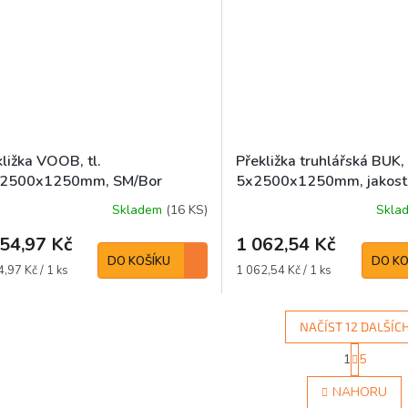
ližka VOOB, tl.
Překližka truhlářská BUK, 
2500x1250mm, SM/Bor
5x2500x1250mm, jakost
Skladem
(16 KS)
Skla
54,97 Kč
1 062,54 Kč
DO KOŠÍKU
DO KO
á
Měrná
,97 Kč / 1 ks
1 062,54 Kč / 1 ks
cena:
NAČÍST 12 DALŠÍC
S
1
5
O
t
r
v
NAHORU
á
l