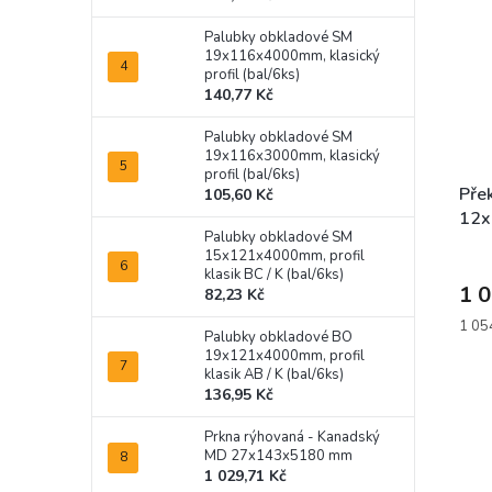
Palubky obkladové SM
19x116x4000mm, klasický
profil (bal/6ks)
140,77 Kč
Palubky obkladové SM
19x116x3000mm, klasický
profil (bal/6ks)
Přek
105,60 Kč
12x
Palubky obkladové SM
15x121x4000mm, profil
klasik BC / K (bal/6ks)
1 0
82,23 Kč
Měrn
1 054
Palubky obkladové BO
cena:
19x121x4000mm, profil
klasik AB / K (bal/6ks)
136,95 Kč
Prkna rýhovaná - Kanadský
MD 27x143x5180 mm
1 029,71 Kč