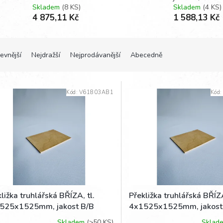
Skladem
(8 KS)
Skladem
(4 KS)
4 875,11 Kč
1 588,13 Kč
evnější
Nejdražší
Nejprodávanější
Abecedně
Kód:
V61803AB1
Kód
ližka truhlářská BŘÍZA, tl.
Překližka truhlářská BŘÍZA
525x1525mm, jakost B/B
4x1525x1525mm, jakost
Skladem
(>50 KS)
Sklad