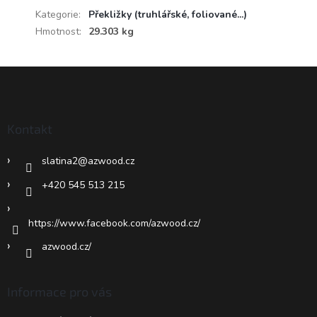
Kategorie
:
Překližky (truhlářské, foliované...)
Hmotnost
:
29.303 kg
Z
á
p
a
Kontakt
t
í
slatina2
@
azwood.cz
+420 545 513 215
https://www.facebook.com/azwood.cz/
azwood.cz/
Informace pro vás