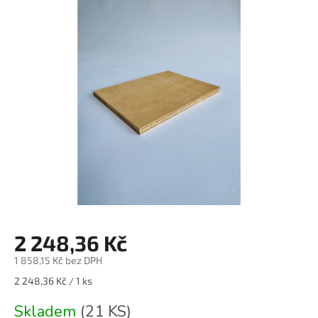
je
0,0
z
5
hvězdiček.
2 248,36 Kč
1 858,15 Kč bez DPH
Měrná
2 248,36 Kč / 1 ks
cena:
Skladem
(21 KS)