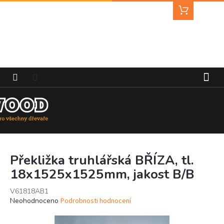
Přejít
Nákupní
na
košík
obsah
Překližka truhlářská BŘÍZA, tl.
18x1525x1525mm, jakost B/B
V61818AB1
Průměrné
Neohodnoceno
Podrobnosti hodnocení
hodnocení
produktu