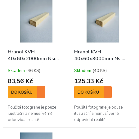
r
ý
o
p
d
i
u
s
k
p
t
r
ů
o
Hranol KVH
Hranol KVH
d
40x60x2000mm Nsi
40x60x3000mm Nsi
u
KONSTRUKČNÍ
KONSTRUKČNÍ
k
Skladem
(46 KS)
Skladem
(40 KS)
t
ů
83,56 Kč
125,33 Kč
DO KOŠÍKU
DO KOŠÍKU
Použitá fotografie je pouze
Použitá fotografie je pouze
ilustrační a nemusí věrně
ilustrační a nemusí věrně
odpovídat realitě.
odpovídat realitě.