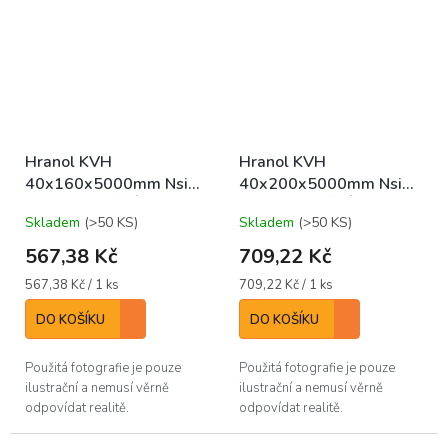
Hranol KVH
Hranol KVH
40x160x5000mm Nsi
40x200x5000mm Nsi
KONSTRUKČNÍ
KONSTRUKČNÍ
Skladem
(>50 KS)
Skladem
(>50 KS)
567,38 Kč
709,22 Kč
Měrná
Měrná
567,38 Kč / 1 ks
709,22 Kč / 1 ks
cena:
cena:
DO KOŠÍKU
DO KOŠÍKU
Použitá fotografie je pouze
Použitá fotografie je pouze
ilustrační a nemusí věrně
ilustrační a nemusí věrně
odpovídat realitě.
odpovídat realitě.