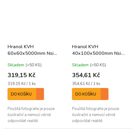
Hranol KVH
Hranol KVH
60x60x5000mm Nsi
40x100x5000mm Nsi
KONSTRUKČNÍ
KONSTRUKČNÍ
Skladem
(>50 KS)
Skladem
(>50 KS)
319,15 Kč
354,61 Kč
Měrná
Měrná
319,15 Kč / 1 ks
354,61 Kč / 1 ks
cena:
cena:
DO KOŠÍKU
DO KOŠÍKU
Použitá fotografie je pouze
Použitá fotografie je pouze
ilustrační a nemusí věrně
ilustrační a nemusí věrně
odpovídat realitě.
odpovídat realitě.