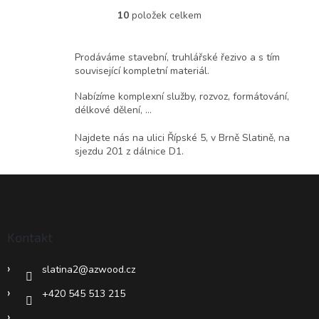
10
položek celkem
O
v
l
Prodáváme stavební, truhlářské řezivo a s tím
á
související kompletní materiál.
d
a
Nabízíme komplexní služby, rozvoz, formátování,
c
délkové dělení, ...
í
p
Najdete nás na ulici Řípské 5, v Brně Slatině, na
r
sjezdu 201 z dálnice D1.
v
k
Z
y
á
v
ý
p
p
a
Kontakt
i
t
s
í
u
slatina2
@
azwood.cz
+420 545 513 215