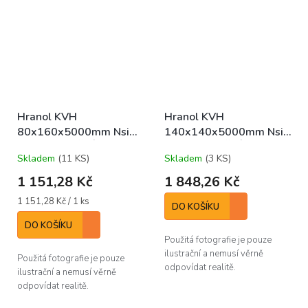
Hranol KVH
Hranol KVH
80x160x5000mm Nsi
140x140x5000mm Nsi
KONSTRUKČNÍ
KONSTRUKČNÍ
Skladem
(11 KS)
Skladem
(3 KS)
1 151,28 Kč
1 848,26 Kč
Měrná
1 151,28 Kč / 1 ks
DO KOŠÍKU
cena:
DO KOŠÍKU
Použitá fotografie je pouze
ilustrační a nemusí věrně
Použitá fotografie je pouze
odpovídat realitě.
ilustrační a nemusí věrně
odpovídat realitě.