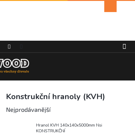
Přejít
Nákupní
na
košík
obsah
Konstrukční hranoly (KVH)
Nejprodávanější
Hranol KVH 140x140x5000mm Nsi
KONSTRUKČNÍ