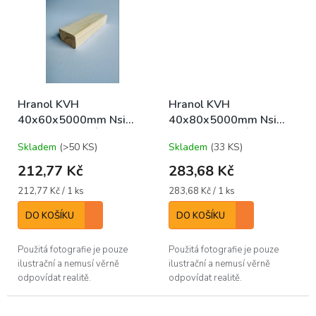
Hranol KVH
Hranol KVH
40x60x5000mm Nsi
40x80x5000mm Nsi
KONSTRUKČNÍ
KONSTRUKČNÍ
Skladem
(>50 KS)
Skladem
(33 KS)
212,77 Kč
283,68 Kč
Měrná
Měrná
212,77 Kč / 1 ks
283,68 Kč / 1 ks
cena:
cena:
DO KOŠÍKU
DO KOŠÍKU
Použitá fotografie je pouze
Použitá fotografie je pouze
ilustrační a nemusí věrně
ilustrační a nemusí věrně
odpovídat realitě.
odpovídat realitě.