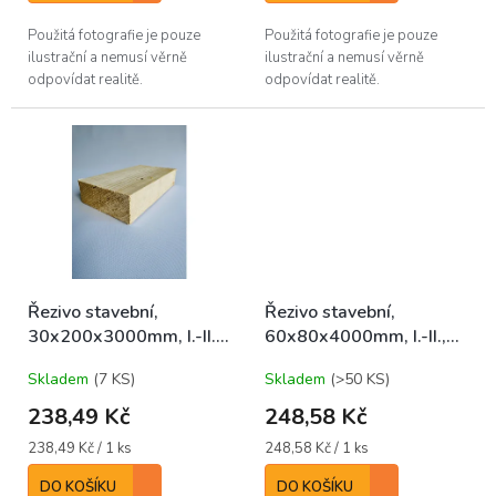
Použitá fotografie je pouze
Použitá fotografie je pouze
ilustrační a nemusí věrně
ilustrační a nemusí věrně
odpovídat realitě.
odpovídat realitě.
Řezivo stavební,
Řezivo stavební,
30x200x3000mm, I.-II.,
60x80x4000mm, I.-II.,
SM/JD/BO středové
SM/JD/BO středové
Skladem
(7 KS)
Skladem
(>50 KS)
238,49 Kč
248,58 Kč
Měrná
Měrná
238,49 Kč / 1 ks
248,58 Kč / 1 ks
cena:
cena:
DO KOŠÍKU
DO KOŠÍKU