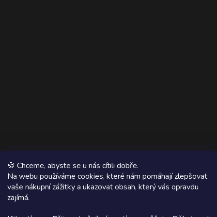
🍪 Chceme, abyste se u nás cítili dobře.
Na webu používáme cookies, které nám pomáhají zlepšovat
vaše nákupní zážitky a ukazovat obsah, který vás opravdu
Copyright 2026
AZ WOOD
. Všechna práva vyhrazena.
zajímá.
Grafický návrh vytvořil a na Shoptet implementoval
Tomáš Hlad
&