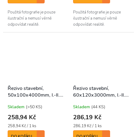
Použitá fotografie je pouze
Použitá fotografie je pouze
ilustrační a nemusí věrně
ilustrační a nemusí věrně
odpovídat realitě.
odpovídat realitě.
Řezivo stavební,
Řezivo stavební,
50x100x4000mm, I.-II.,
60x120x3000mm, I.-II.,
SM/JD/BO středové
SM/JD/BO středové
Skladem
(>50 KS)
Skladem
(44 KS)
258,94 Kč
286,19 Kč
Měrná
Měrná
258,94 Kč / 1 ks
286,19 Kč / 1 ks
cena:
cena:
DO KOŠÍKU
DO KOŠÍKU