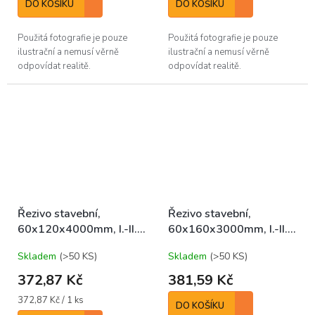
DO KOŠÍKU
DO KOŠÍKU
Použitá fotografie je pouze
Použitá fotografie je pouze
ilustrační a nemusí věrně
ilustrační a nemusí věrně
odpovídat realitě.
odpovídat realitě.
Řezivo stavební,
Řezivo stavební,
60x120x4000mm, I.-II.,
60x160x3000mm, I.-II.,
SM/JD/BO středové
SM/JD/BO středové
Skladem
(>50 KS)
Skladem
(>50 KS)
372,87 Kč
381,59 Kč
Měrná
372,87 Kč / 1 ks
DO KOŠÍKU
cena: