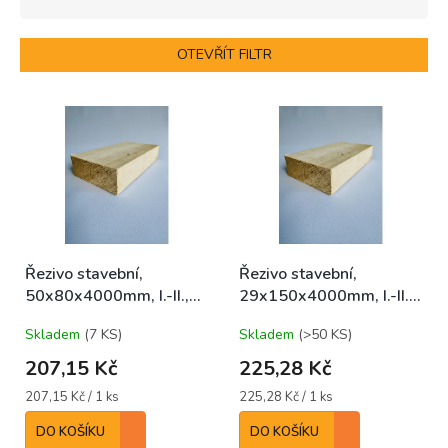
z
e
n
OTEVŘÍT FILTR
í
p
V
r
ý
o
p
d
i
u
s
k
p
t
r
ů
o
Řezivo stavební,
Řezivo stavební,
d
50x80x4000mm, I.-II.,
29x150x4000mm, I.-II.,
u
SM/JD/BO středové
SM/JD/BO středové
k
Skladem
(7 KS)
Skladem
(>50 KS)
t
ů
207,15 Kč
225,28 Kč
Měrná
Měrná
207,15 Kč / 1 ks
225,28 Kč / 1 ks
cena:
cena:
DO KOŠÍKU
DO KOŠÍKU