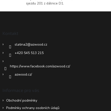
y
sjezdu 201 z dálnice D1.
v
ý
Z
p
á
i
p
s
u
a
Kontakt
t
í
slatina2
@
azwood.cz
+420 545 513 215
https://www.facebook.com/azwood.cz/
azwood.cz/
Informace pro vás
Obchodní podmínky
Podmínky ochrany osobních údajů