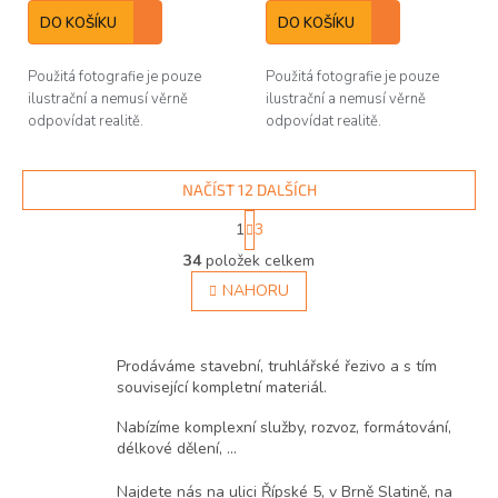
cena:
cena:
DO KOŠÍKU
DO KOŠÍKU
Použitá fotografie je pouze
Použitá fotografie je pouze
ilustrační a nemusí věrně
ilustrační a nemusí věrně
odpovídat realitě.
odpovídat realitě.
NAČÍST 12 DALŠÍCH
S
1
3
t
O
r
34
položek celkem
v
á
l
NAHORU
n
á
k
d
o
v
a
Prodáváme stavební, truhlářské řezivo a s tím
á
c
související kompletní materiál.
n
í
í
p
Nabízíme komplexní služby, rozvoz, formátování,
r
délkové dělení, ...
v
k
Najdete nás na ulici Řípské 5, v Brně Slatině, na