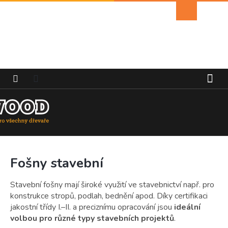
Přejít
Nákupní
na
košík
obsah
Fošny stavební
Stavební fošny mají široké využití ve stavebnictví např. pro
konstrukce stropů, podlah, bednění apod. Díky certifikaci
jakostní třídy I.–II. a preciznímu opracování jsou
ideální
volbou pro různé typy stavebních projektů
.