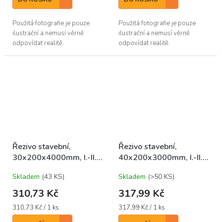
Použitá fotografie je pouze
Použitá fotografie je pouze
ilustrační a nemusí věrně
ilustrační a nemusí věrně
odpovídat realitě.
odpovídat realitě.
Řezivo stavební,
Řezivo stavební,
30x200x4000mm, I.-II.,
40x200x3000mm, I.-II.,
SM/JD/BO středové
SM/JD/BO středové
Skladem
(43 KS)
Skladem
(>50 KS)
310,73 Kč
317,99 Kč
Měrná
Měrná
310,73 Kč / 1 ks
317,99 Kč / 1 ks
cena:
cena: