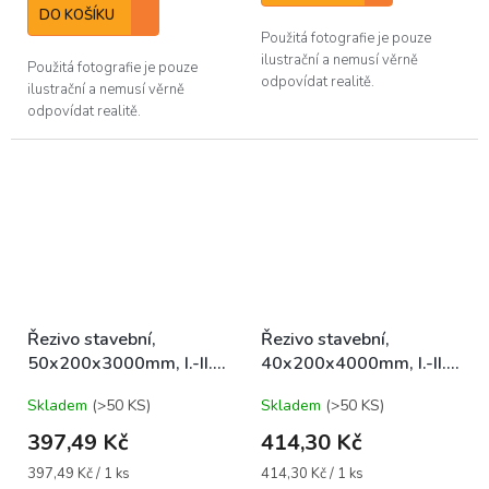
DO KOŠÍKU
Použitá fotografie je pouze
ilustrační a nemusí věrně
Použitá fotografie je pouze
odpovídat realitě.
ilustrační a nemusí věrně
odpovídat realitě.
Řezivo stavební,
Řezivo stavební,
50x200x3000mm, I.-II.,
40x200x4000mm, I.-II.,
SM/JD/BO středové
SM/JD/BO středové
Skladem
(>50 KS)
Skladem
(>50 KS)
397,49 Kč
414,30 Kč
Měrná
Měrná
397,49 Kč / 1 ks
414,30 Kč / 1 ks