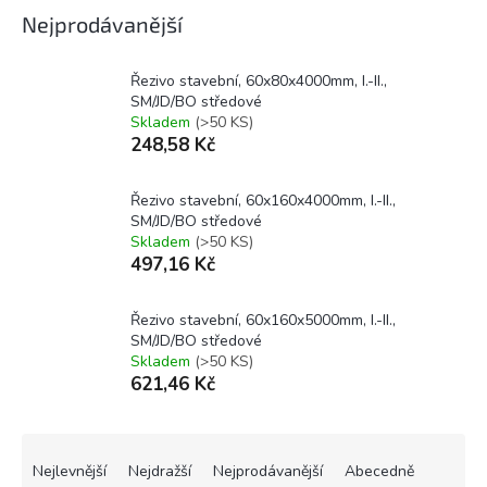
Nejprodávanější
Řezivo stavební, 60x80x4000mm, I.-II.,
SM/JD/BO středové
Skladem
(>50 KS)
248,58 Kč
Řezivo stavební, 60x160x4000mm, I.-II.,
SM/JD/BO středové
Skladem
(>50 KS)
497,16 Kč
Řezivo stavební, 60x160x5000mm, I.-II.,
SM/JD/BO středové
Skladem
(>50 KS)
621,46 Kč
Ř
a
Nejlevnější
Nejdražší
Nejprodávanější
Abecedně