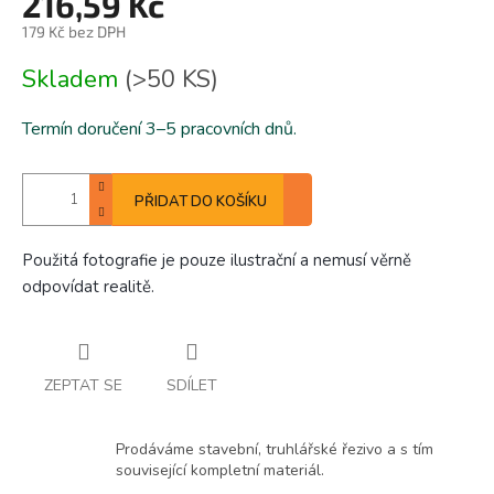
216,59 Kč
179 Kč bez DPH
Měrná
Skladem
(>50 KS)
cena:
Termín doručení 3–5 pracovních dnů.
PŘIDAT DO KOŠÍKU
Použitá fotografie je pouze ilustrační a nemusí věrně
odpovídat realitě.
ZEPTAT SE
SDÍLET
Prodáváme stavební, truhlářské řezivo a s tím
související kompletní materiál.