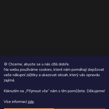
🍪 Chceme, abyste se u nás cítili dobře.
Na webu používáme cookies, které nám pomáhají zlepšovat
vaše nákupní zážitky a ukazovat obsah, který vás opravdu
Copyright 2026
AZ WOOD
. Všechna práva vyhrazena.
zajímá.
Grafický návrh vytvořil a na Shoptet implementoval
Tomáš Hlad
&
Kliknutím na „Přijmout vše“ nám s tím pomůžete. Děkujeme!
Shoptetak.cz
.
Více informací
zde
.
Vytvořil Shoptet