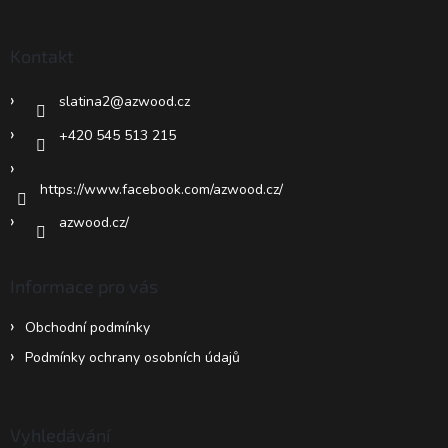
p
a
Kontakt
t
í
slatina2
@
azwood.cz
+420 545 513 215
https://www.facebook.com/azwood.cz/
azwood.cz/
Informace pro vás
Obchodní podmínky
Podmínky ochrany osobních údajů
Vyhledávání