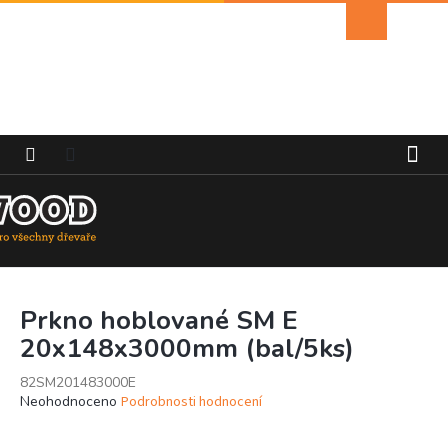
Přejít
Nákupní
na
košík
obsah
Prkno hoblované SM E
20x148x3000mm (bal/5ks)
82SM201483000E
Průměrné
Neohodnoceno
Podrobnosti hodnocení
hodnocení
produktu