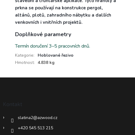
stavební a truhlářské aplikace. Tyto hranoly a
prkna se používají na konstrukce pergol,
altánů, plotů, zahradního nábytku a dalších
venkovních i vnitřních projektů.
Doplňkové parametry
Termín doručení 3–5 pracovních dnů.
Kategorie
:
Hoblované řezivo
Hmotnost
:
4.838 kg
Z
á
p
a
Kontakt
t
í
slatina2
@
azwood.cz
+420 545 513 215