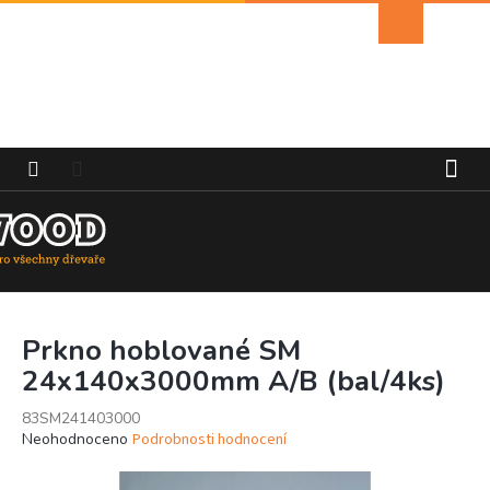
Přejít
Nákupní
na
košík
obsah
Prkno hoblované SM
24x140x3000mm A/B (bal/4ks)
83SM241403000
Průměrné
Neohodnoceno
Podrobnosti hodnocení
hodnocení
produktu