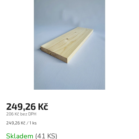
je
0,0
z
5
hvězdiček.
249,26 Kč
206 Kč bez DPH
Měrná
249,26 Kč / 1 ks
cena:
Skladem
(41 KS)