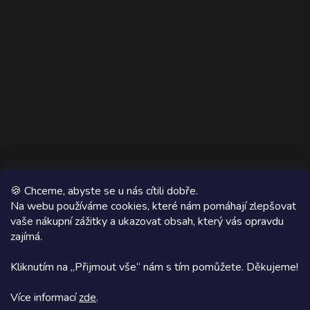
🍪 Chceme, abyste se u nás cítili dobře.
Na webu používáme cookies, které nám pomáhají zlepšovat
vaše nákupní zážitky a ukazovat obsah, který vás opravdu
Copyright 2026
AZ WOOD
. Všechna práva vyhrazena.
zajímá.
Grafický návrh vytvořil a na Shoptet implementoval
Tomáš Hlad
&
Kliknutím na „Přijmout vše“ nám s tím pomůžete. Děkujeme!
Shoptetak.cz
.
Více informací
zde
.