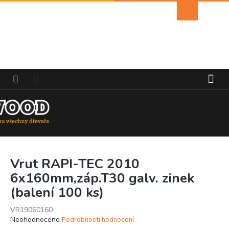
Přejít
Nákupní
na
košík
obsah
Vrut RAPI-TEC 2010
6x160mm,záp.T30 galv. zinek
(balení 100 ks)
VR19060160
Průměrné
Neohodnoceno
Podrobnosti hodnocení
hodnocení