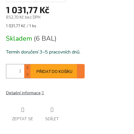
1 031,77 Kč
852,70 Kč bez DPH
Měrná
1 031,77 Kč / 1 ks
cena:
Skladem
(6 BAL)
Termín doručení 3–5 pracovních dnů.
PŘIDAT DO KOŠÍKU
Detailní informace
ZEPTAT SE
SDÍLET