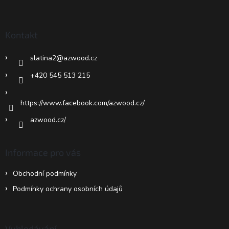
á
p
a
Kontakt
t
í
slatina2
@
azwood.cz
+420 545 513 215
https://www.facebook.com/azwood.cz/
azwood.cz/
Informace pro vás
Obchodní podmínky
Podmínky ochrany osobních údajů
Vyhledávání