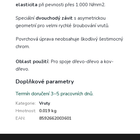
elasticita
při pevnosti přes 1.000 N/mm2.
Speciální
dvouchodý závit
s asymetrickou
geometrií pro velmi rychlé šroubování vrutů.
Povrchová úprava neobsahuje škodlivý šestimocný
chrom.
Oblast použití:
Pro spoje dřevo-dřevo a kov-
dřevo.
Doplňkové parametry
Termín doručení 3–5 pracovních dnů.
Kategorie
:
Vruty
Hmotnost
:
0.019 kg
EAN
:
8592662003601
Z