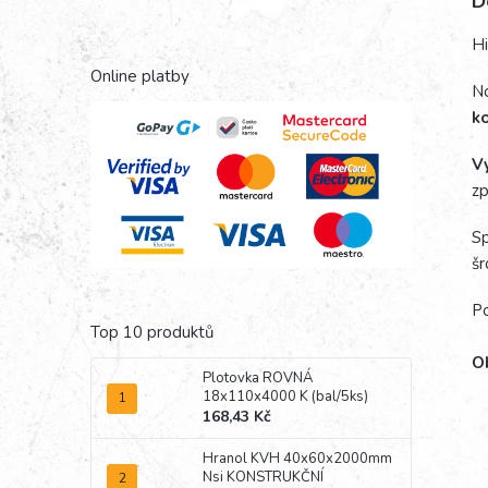
D
Hi
Online platby
No
k
Vy
zp
Sp
šr
Po
Top 10 produktů
Ob
Plotovka ROVNÁ
18x110x4000 K (bal/5ks)
168,43 Kč
Hranol KVH 40x60x2000mm
Nsi KONSTRUKČNÍ