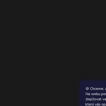
🍪 Chceme, a
Na webu pou
zlepšovat va
který vás op