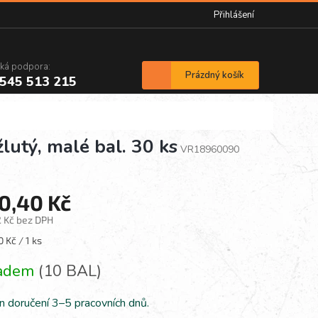
Přihlášení
cká podpora:
Nákupní
Prázdný košík
545 513 215
košík
utý, malé bal. 30 ks
VR18960090
0,40 Kč
2 Kč bez DPH
á
 Kč / 1 ks
ladem
(10 BAL)
n doručení 3–5 pracovních dnů.