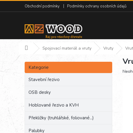
Přejít
Obchodní podmínky
Podmínky ochrany osobních údajů
na
obsah
Domů
Spojovací materiál a vruty
Vruty
Vru
Vr
P
Přeskočit
o
Kategorie
kategorie
Prům
Neoh
s
hodn
t
Stavební řezivo
produ
r
je
a
OSB desky
0,0
n
z
Hoblované řezivo a KVH
5
n
hvězd
í
Překližky (truhlářské, foliované...)
p
a
Palubky
n