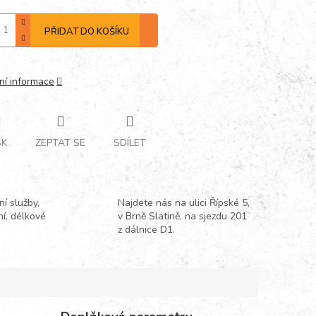
PŘIDAT DO KOŠÍKU
ní informace
SK
ZEPTAT SE
SDÍLET
í služby,
Najdete nás na ulici Řípské 5,
ní, délkové
v Brně Slatině, na sjezdu 201
z dálnice D1.