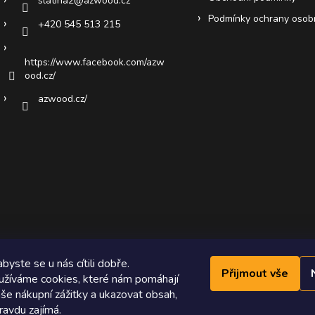
slatina2
@
azwood.cz
Podmínky ochrany osob
+420 545 513 215
https://www.facebook.com/azw
ood.cz/
azwood.cz/
byste se u nás cítili dobře.
Přijmout vše
žíváme cookies, které nám pomáhají
še nákupní zážitky a ukazovat obsah,
ravdu zajímá.