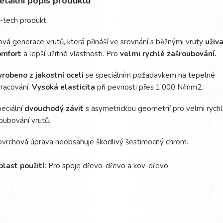
etailní popis produktu
-tech produkt
vá generace vrutů, která přináší ve srovnání s běžnými vruty
uživ
omfort
a lepší užitné vlastnosti. Pro
velmi rychlé zašroubování.
robeno z jakostní oceli
se speciálním požadavkem na tepelné
racování.
Vysoká elasticita
při pevnosti přes 1.000 N/mm2.
eciální
dvouchodý závit
s asymetrickou geometrií pro velmi rych
oubování vrutů.
vrchová úprava neobsahuje škodlivý šestimocný chrom.
last použití:
Pro spoje dřevo-dřevo a kov-dřevo.