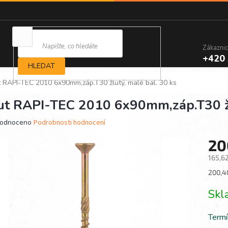
Zákazni
+420 
HLEDAT
t RAPI-TEC 2010 6x90mm,záp.T30 žlutý, malé bal. 30 ks
ut RAPI-TEC 2010 6x90mm,záp.T30 žl
ěrné
odnoceno
Podrobnosti hodnocení
ocení
20
ktu
165,6
Měrn
200,40
cena:
iček.
Sk
Termí