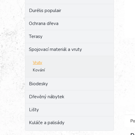
e
Durélis populair
l
Ochrana dřeva
Terasy
Spojovací materiál a vruty
Vruty
Kování
Biodesky
Dřevěný nábytek
Lišty
Po
Kuláče a palisády