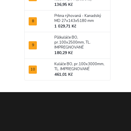
136,95 Kč
Prkna rýhovaná - Kanadský
MD 27x143x5180 mm
1 029,71 Kč
Půlkuláče BO,
pr.100x2500mm, TL.
IMPREGNOVANÉ
180,29 Kč
Kuláče BO, pr.100x3000mm,
TL. IMPREGNOVANÉ
461,01 Kč
Z
á
p
a
t
í