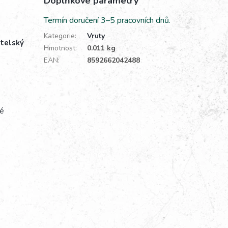
Doplňkové parametry
Termín doručení 3–5 pracovních dnů.
Kategorie
:
Vruty
atelský
Hmotnost
:
0.011 kg
EAN
:
8592662042488
lé