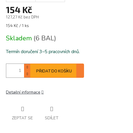
154 Kč
127,27 Kč bez DPH
Měrná
154 Kč / 1 ks
cena:
Skladem
(6 BAL)
Termín doručení 3–5 pracovních dnů.
PŘIDAT DO KOŠÍKU
Detailní informace
ZEPTAT SE
SDÍLET