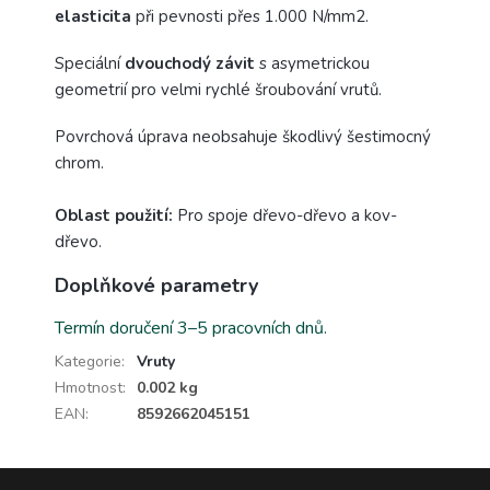
elasticita
při pevnosti přes 1.000 N/mm2.
Speciální
dvouchodý závit
s asymetrickou
geometrií pro velmi rychlé šroubování vrutů.
Povrchová úprava neobsahuje škodlivý šestimocný
chrom.
Oblast použití:
Pro spoje dřevo-dřevo a kov-
dřevo.
Doplňkové parametry
Termín doručení 3–5 pracovních dnů.
Kategorie
:
Vruty
Hmotnost
:
0.002 kg
EAN
:
8592662045151
Z