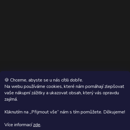
🍪 Chceme, abyste se u nás cítili dobře.
Na webu používáme cookies, které nám pomáhají zlepšovat
vaše nákupní zážitky a ukazovat obsah, který vás opravdu
Copyright 2026
AZ WOOD
. Všechna práva vyhrazena.
zajímá.
Grafický návrh vytvořil a na Shoptet implementoval
Tomáš Hlad
&
Kliknutím na „Přijmout vše“ nám s tím pomůžete. Děkujeme!
Shoptetak.cz
.
Více informací
zde
.