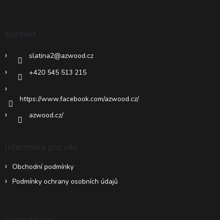
á
p
a
Kontakt
t
í
slatina2
@
azwood.cz
+420 545 513 215
https://www.facebook.com/azwood.cz/
azwood.cz/
Informace pro vás
Obchodní podmínky
Podmínky ochrany osobních údajů
Vyhledávání