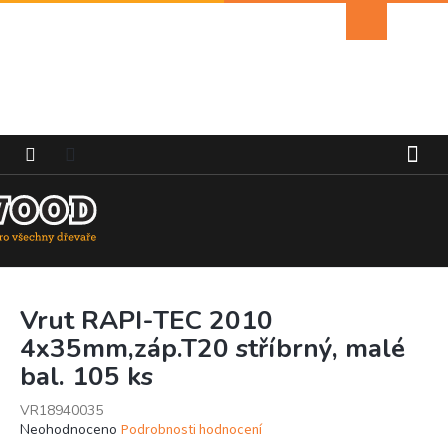
Přejít
Nákupní
na
košík
obsah
Vrut RAPI-TEC 2010
4x35mm,záp.T20 stříbrný, malé
bal. 105 ks
VR18940035
Průměrné
Neohodnoceno
Podrobnosti hodnocení
hodnocení