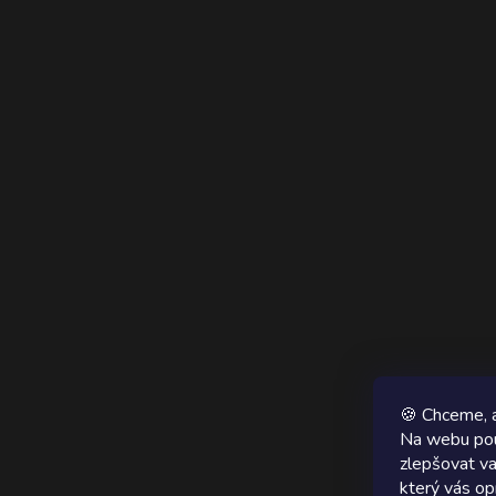
🍪 Chceme, a
Na webu pou
zlepšovat va
který vás op