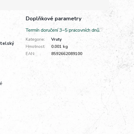
Doplňkové parametry
Termín doručení 3–5 pracovních dnů.
Kategorie
:
Vruty
atelský
Hmotnost
:
0.001 kg
EAN
:
8592662089100
lé