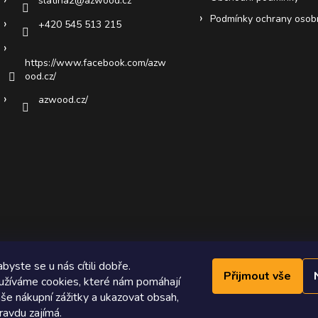
slatina2
@
azwood.cz
Podmínky ochrany osob
+420 545 513 215
https://www.facebook.com/azw
ood.cz/
azwood.cz/
byste se u nás cítili dobře.
Přijmout vše
žíváme cookies, které nám pomáhají
še nákupní zážitky a ukazovat obsah,
ravdu zajímá.