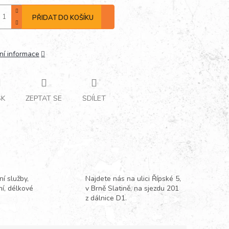
PŘIDAT DO KOŠÍKU
ní informace
SK
ZEPTAT SE
SDÍLET
í služby,
Najdete nás na ulici Řípské 5,
ní, délkové
v Brně Slatině, na sjezdu 201
z dálnice D1.