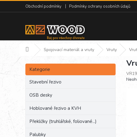
Přejít
Obchodní podmínky
Podmínky ochrany osobních údajů
na
obsah
Domů
Spojovací materiál a vruty
Vruty
Vru
Vr
P
Přeskočit
o
Kategorie
kategorie
VR19
s
Prům
Neoh
t
Stavební řezivo
hodn
r
produ
a
OSB desky
je
n
0,0
Hoblované řezivo a KVH
z
n
5
í
hvězd
Překližky (truhlářské, foliované...)
p
a
Palubky
n