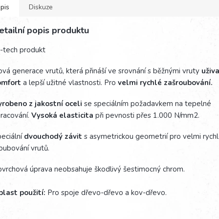
pis
Diskuze
etailní popis produktu
-tech produkt
vá generace vrutů, která přináší ve srovnání s běžnými vruty
uživ
omfort
a lepší užitné vlastnosti. Pro
velmi rychlé zašroubování.
robeno z jakostní oceli
se speciálním požadavkem na tepelné
racování.
Vysoká elasticita
při pevnosti přes 1.000 N/mm2.
eciální
dvouchodý závit
s asymetrickou geometrií pro velmi rych
oubování vrutů.
vrchová úprava neobsahuje škodlivý šestimocný chrom.
last použití:
Pro spoje dřevo-dřevo a kov-dřevo.