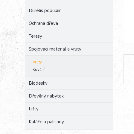
e
Durélis populair
l
Ochrana dřeva
Terasy
Spojovací materiál a vruty
Vruty
Kování
Biodesky
Dřevěný nábytek
Lišty
Kuláče a palisády