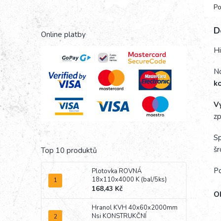
Po
D
Online platby
Hi
No
k
Vy
zp
Sp
šr
Top 10 produktů
Po
Plotovka ROVNÁ
18x110x4000 K (bal/5ks)
168,43 Kč
Ob
Hranol KVH 40x60x2000mm
Nsi KONSTRUKČNÍ