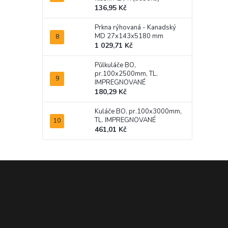
136,95 Kč
Prkna rýhovaná - Kanadský
MD 27x143x5180 mm
1 029,71 Kč
Půlkuláče BO,
pr.100x2500mm, TL.
IMPREGNOVANÉ
180,29 Kč
Kuláče BO, pr.100x3000mm,
TL. IMPREGNOVANÉ
461,01 Kč
Z
á
p
a
t
í