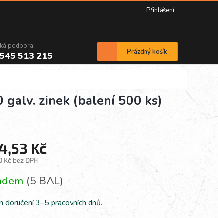
Přihlášení
cká podpora:
Nákupní
Prázdný košík
545 513 215
košík
alv. zinek (balení 500 ks)
4,53 Kč
0 Kč bez DPH
á
ladem
(5 BAL)
n doručení 3–5 pracovních dnů.