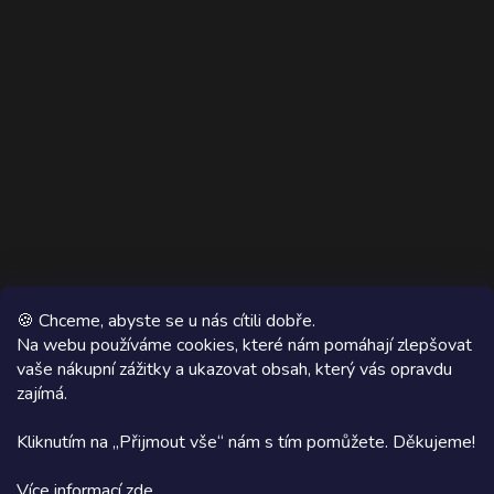
🍪 Chceme, abyste se u nás cítili dobře.
Na webu používáme cookies, které nám pomáhají zlepšovat
vaše nákupní zážitky a ukazovat obsah, který vás opravdu
Copyright 2026
AZ WOOD
. Všechna práva vyhrazena.
zajímá.
Grafický návrh vytvořil a na Shoptet implementoval
Tomáš Hlad
&
Kliknutím na „Přijmout vše“ nám s tím pomůžete. Děkujeme!
Shoptetak.cz
.
Více informací
zde
.