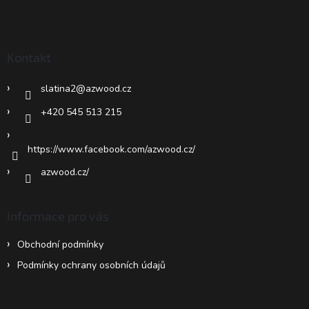
Z
á
p
a
Kontakt
t
í
slatina2
@
azwood.cz
+420 545 513 215
https://www.facebook.com/azwood.cz/
azwood.cz/
Informace pro vás
Obchodní podmínky
Podmínky ochrany osobních údajů