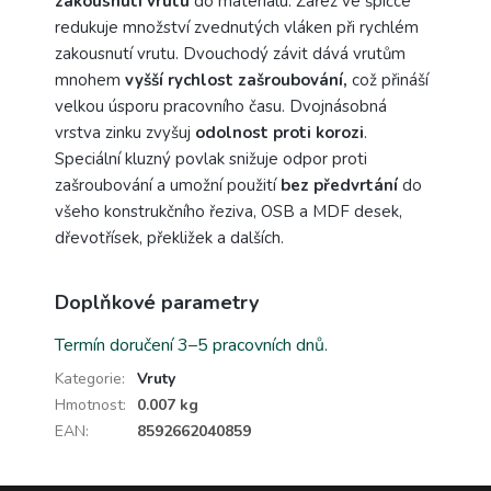
zakousnutí vrutu
do materiálu. Zářez ve špičce
redukuje množství zvednutých vláken při rychlém
zakousnutí vrutu. Dvouchodý závit dává vrutům
mnohem
vyšší rychlost zašroubování,
což přináší
velkou úsporu pracovního času. Dvojnásobná
vrstva zinku zvyšuj
odolnost proti korozi
.
Speciální kluzný povlak snižuje odpor proti
zašroubování a umožní použití
bez předvrtání
do
všeho konstrukčního řeziva, OSB a MDF desek,
dřevotřísek, překližek a dalších.
Doplňkové parametry
Termín doručení 3–5 pracovních dnů.
Kategorie
:
Vruty
Hmotnost
:
0.007 kg
EAN
:
8592662040859