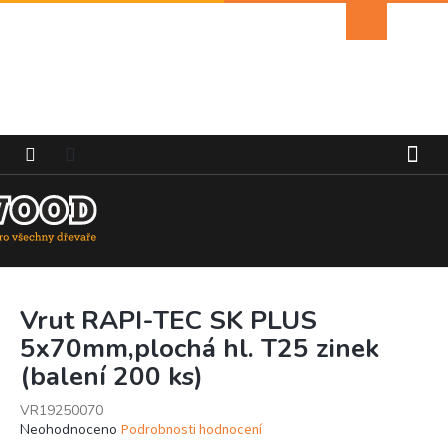
Přejít
Nákupní
na
košík
obsah
Vrut RAPI-TEC SK PLUS
5x70mm,plochá hl. T25 zinek
(balení 200 ks)
VR19250070
Průměrné
Neohodnoceno
Podrobnosti hodnocení
hodnocení