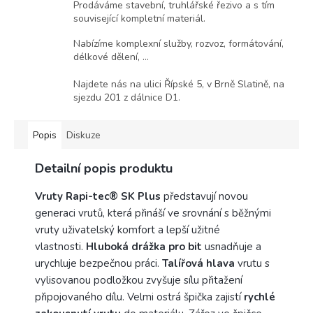
Prodáváme stavební, truhlářské řezivo a s tím
související kompletní materiál.
Nabízíme komplexní služby, rozvoz, formátování,
délkové dělení, ...
Najdete nás na ulici Řípské 5, v Brně Slatině, na
sjezdu 201 z dálnice D1.
Popis
Diskuze
Detailní popis produktu
Vruty Rapi-tec® SK Plus
představují novou
generaci vrutů, která přináší ve srovnání s běžnými
vruty uživatelský komfort a lepší užitné
vlastnosti.
Hluboká drážka pro bit
usnadňuje a
urychluje bezpečnou práci.
Talířová hlava
vrutu s
vylisovanou podložkou zvyšuje sílu přitažení
připojovaného dílu. Velmi ostrá špička zajistí
rychlé