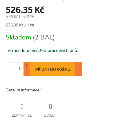
526,35 Kč
435 Kč bez DPH
Měrná
526,35 Kč / 1 ks
cena:
Skladem
(2 BAL)
Termín doručení 3–5 pracovních dnů.
PŘIDAT DO KOŠÍKU
Detailní informace
ZEPTAT SE
SDÍLET