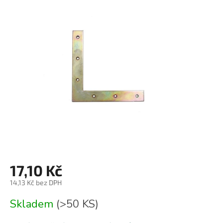
je
0,0
z
5
hvězdiček.
17,10 Kč
14,13 Kč bez DPH
Měrná
Skladem
(>50 KS)
cena: