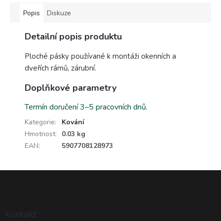
Popis
Diskuze
Detailní popis produktu
Ploché pásky používané k montáži okenních a
dveřích rámů, zárubní.
Doplňkové parametry
Termín doručení 3–5 pracovních dnů.
Kategorie
:
Kování
Hmotnost
:
0.03 kg
EAN
:
5907708128973
Z
á
p
a
Kontakt
t