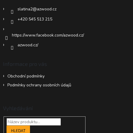
í
slatina2
@
azwood.cz
+420 545 513 215
https://www.facebook.com/azwood.cz/
azwood.cz/
Informace pro vás
Obchodní podmínky
Podmínky ochrany osobních údajů
Vyhledávání
HLEDAT