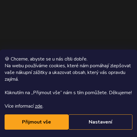
🍪 Chceme, abyste se u nás cítili dobře.
Na webu používáme cookies, které nám pomáhají zlepšovat
vaše nákupní zážitky a ukazovat obsah, který vás opravdu
Copyright 2026
AZ WOOD
. Všechna práva vyhrazena.
zajímá.
Grafický návrh vytvořil a na Shoptet implementoval
Tomáš Hlad
&
Kliknutím na „Přijmout vše“ nám s tím pomůžete. Děkujeme!
Shoptetak.cz
.
Více informací
zde
.
Vytvořil Shoptet
Přijmout vše
Nastavení