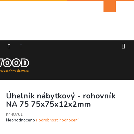
Přejít
Nákupní
na
košík
obsah
Úhelník nábytkový - rohovník
NA 75 75x75x12x2mm
K448761
Průměrné
Neohodnoceno
Podrobnosti hodnocení
hodnocení
produktu