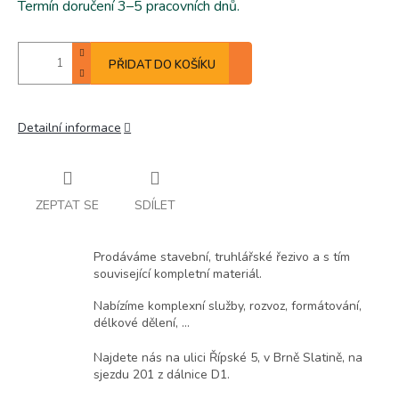
Termín doručení 3–5 pracovních dnů.
PŘIDAT DO KOŠÍKU
Detailní informace
ZEPTAT SE
SDÍLET
Prodáváme stavební, truhlářské řezivo a s tím
související kompletní materiál.
Nabízíme komplexní služby, rozvoz, formátování,
délkové dělení, ...
Najdete nás na ulici Řípské 5, v Brně Slatině, na
sjezdu 201 z dálnice D1.