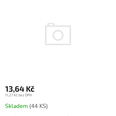
je
0,0
z
5
hvězdiček.
13,64 Kč
11,27 Kč bez DPH
Měrná
Skladem
(44 KS)
cena: