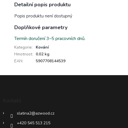
Detailní popis produktu
Popis produktu není dostupný
Doplňkové parametry
Termín doručení 3–5 pracovních dnů.
Kategorie
:
Kování
Hmotnost
:
0.02 kg
EAN
:
5907708144539
Z
á
p
a
Kontakt
t
í
slatina2
@
azwood.cz
+420 545 513 215