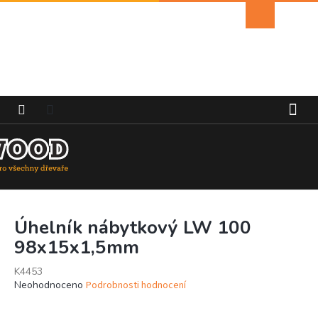
Přejít
Nákupní
na
košík
obsah
Úhelník nábytkový LW 100
98x15x1,5mm
K4453
Průměrné
Neohodnoceno
Podrobnosti hodnocení
hodnocení
produktu