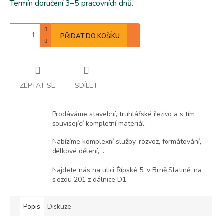
Termín doručení 3–5 pracovních dnů.
PŘIDAT DO KOŠÍKU
ZEPTAT SE
SDÍLET
Prodáváme stavební, truhlářské řezivo a s tím
související kompletní materiál.
Nabízíme komplexní služby, rozvoz, formátování,
délkové dělení, ...
Najdete nás na ulici Řípské 5, v Brně Slatině, na
sjezdu 201 z dálnice D1.
Popis
Diskuze