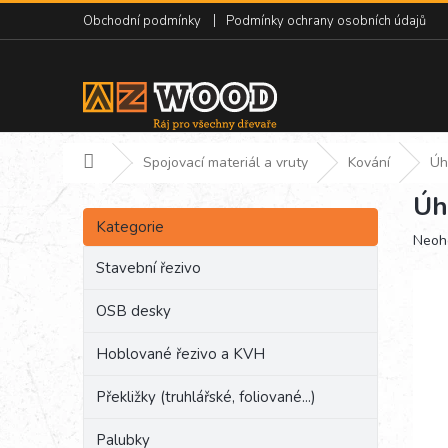
Přejít
Obchodní podmínky
Podmínky ochrany osobních údajů
na
obsah
Domů
Spojovací materiál a vruty
Kování
Úh
Úh
P
Přeskočit
o
Kategorie
kategorie
Prům
Neoh
s
hodn
t
Stavební řezivo
produ
r
je
a
OSB desky
0,0
n
z
Hoblované řezivo a KVH
5
n
hvězd
í
Překližky (truhlářské, foliované...)
p
a
Palubky
n