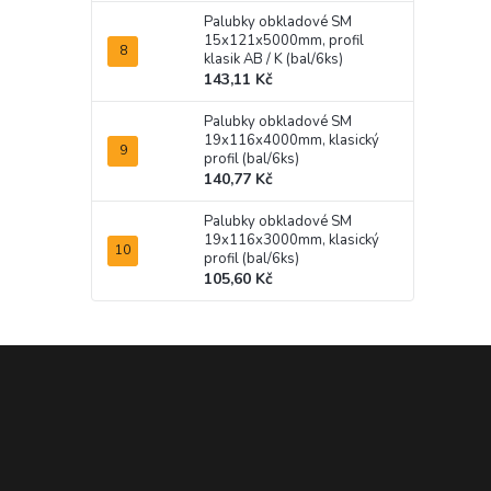
Palubky obkladové SM
15x121x5000mm, profil
klasik AB / K (bal/6ks)
143,11 Kč
Palubky obkladové SM
19x116x4000mm, klasický
profil (bal/6ks)
140,77 Kč
Palubky obkladové SM
19x116x3000mm, klasický
profil (bal/6ks)
105,60 Kč
Z
á
p
a
t
í