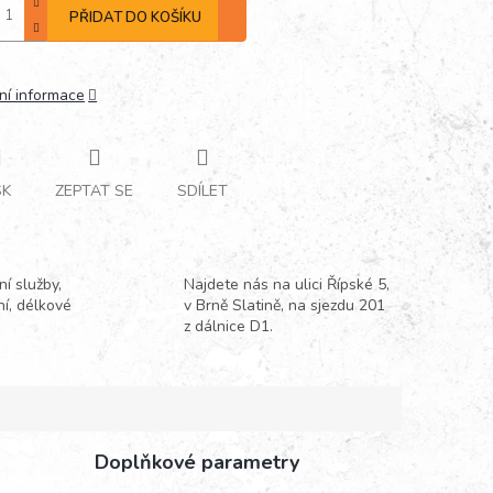
PŘIDAT DO KOŠÍKU
ní informace
SK
ZEPTAT SE
SDÍLET
í služby,
Najdete nás na ulici Řípské 5,
ní, délkové
v Brně Slatině, na sjezdu 201
z dálnice D1.
Doplňkové parametry