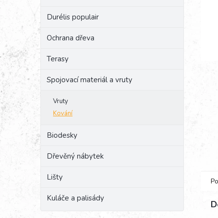
e
Durélis populair
l
Ochrana dřeva
Terasy
Spojovací materiál a vruty
Vruty
Kování
Biodesky
Dřevěný nábytek
Lišty
Po
Kuláče a palisády
D