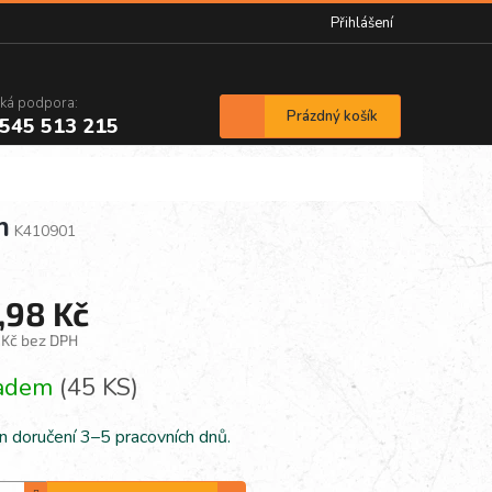
Přihlášení
cká podpora:
Nákupní
Prázdný košík
545 513 215
košík
m
K410901
,98 Kč
 Kč bez DPH
á
ladem
(45 KS)
n doručení 3–5 pracovních dnů.