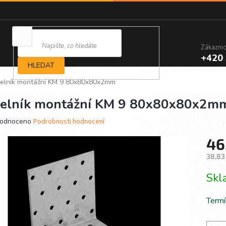
Zákazni
+420 
HLEDAT
elník montážní KM 9 80x80x80x2mm
elník montážní KM 9 80x80x80x2m
ěrné
odnoceno
Podrobnosti hodnocení
ocení
46
ktu
38,83
Měrn
Sk
cena:
iček.
Termí