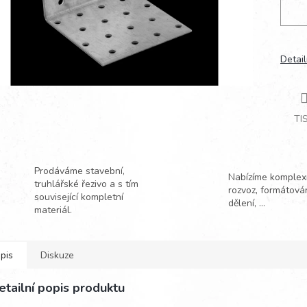
Detail
TI
Prodáváme stavební,
Nabízíme komplexn
truhlářské řezivo a s tím
rozvoz, formátová
související kompletní
dělení, ...
materiál.
pis
Diskuze
etailní popis produktu