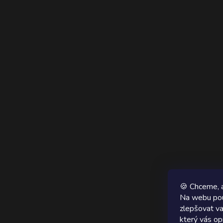
🍪 Chceme, a
Na webu pou
zlepšovat va
který vás op