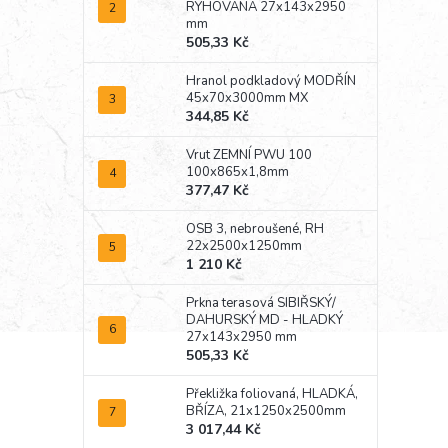
RÝHOVANÁ 27x143x2950
mm
505,33 Kč
Hranol podkladový MODŘÍN
45x70x3000mm MX
344,85 Kč
Vrut ZEMNÍ PWU 100
100x865x1,8mm
377,47 Kč
OSB 3, nebroušené, RH
22x2500x1250mm
1 210 Kč
Prkna terasová SIBIŘSKÝ/
DAHURSKÝ MD - HLADKÝ
27x143x2950 mm
505,33 Kč
Překližka foliovaná, HLADKÁ,
BŘÍZA, 21x1250x2500mm
3 017,44 Kč