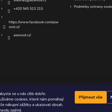
slatina2
@
azwood.cz
Podmínky ochrany osob
+420 545 513 215
https://www.facebook.com/azw
ood.cz/
azwood.cz/
byste se u nás cítili dobře.
Přijmout vše
žíváme cookies, které nám pomáhají
še nákupní zážitky a ukazovat obsah,
ravdu zajímá.