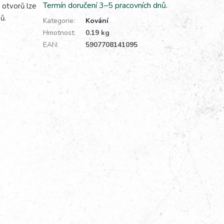
Termín doručení 3–5 pracovních dnů.
 otvorů lze
ů.
Kategorie
:
Kování
Hmotnost
:
0.19 kg
EAN
:
5907708141095