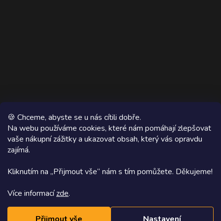
🍪 Chceme, abyste se u nás cítili dobře.
Na webu používáme cookies, které nám pomáhají zlepšovat
vaše nákupní zážitky a ukazovat obsah, který vás opravdu
Copyright 2026
AZ WOOD
. Všechna práva vyhrazena.
zajímá.
Grafický návrh vytvořil a na Shoptet implementoval
Tomáš Hlad
&
Kliknutím na „Přijmout vše“ nám s tím pomůžete. Děkujeme!
Shoptetak.cz
.
Více informací
zde
.
Vytvořil Shoptet
Přijmout vše
Nastavení