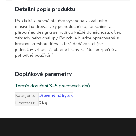
Detailní popis produktu
Praktická a pevná stolička vyrobená z kvalitního
masivního dřeva. Díky jednoduchému, funkčnímu a
přírodnímu designu se hodí do každé domácnosti, dílny,
zahrady nebo chalupy. Povrch je hladce opracovaný, s
krásnou kresbou dřeva, která dodává stoličce
jedinečný vzhled. Zaoblené hrany zajišťují bezpečné a
pohodlné používání.
Doplňkové parametry
Termín doručení 3–5 pracovních dnů.
Kategorie
:
Dřevěný nábytek
Hmotnost
:
6 kg
Z
á
p