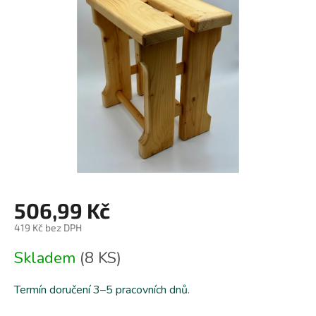
z
5
hvězdiček.
506,99 Kč
419 Kč bez DPH
Měrná
Skladem
(8 KS)
cena:
Termín doručení 3–5 pracovních dnů.