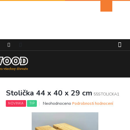
Přejít
Nákupní
na
košík
obsah
Stolička 44 x 40 x 29 cm
55STOLICKA1
Průměrné
Neohodnoceno
Podrobnosti hodnocení
NOVINKA
TIP
hodnocení
produktu
je
0,0