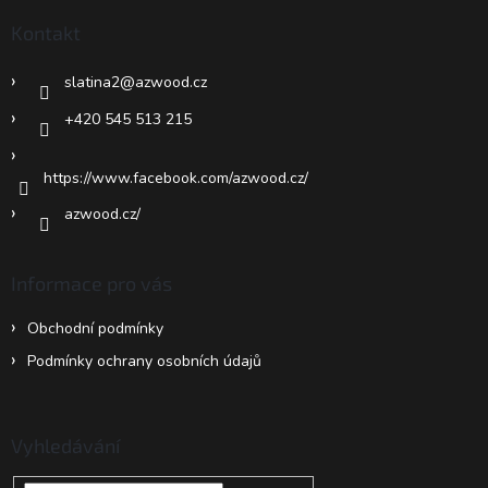
a
Kontakt
t
í
slatina2
@
azwood.cz
+420 545 513 215
https://www.facebook.com/azwood.cz/
azwood.cz/
Informace pro vás
Obchodní podmínky
Podmínky ochrany osobních údajů
Vyhledávání