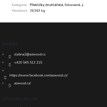
Kategorie
:
Překližky (truhlářské, foliované...)
Hmotnost
:
36.563 kg
Z
á
p
a
Kontakt
t
í
slatina2
@
azwood.cz
+420 545 513 215
https://www.facebook.com/azwood.cz/
azwood.cz/
Informace pro vás