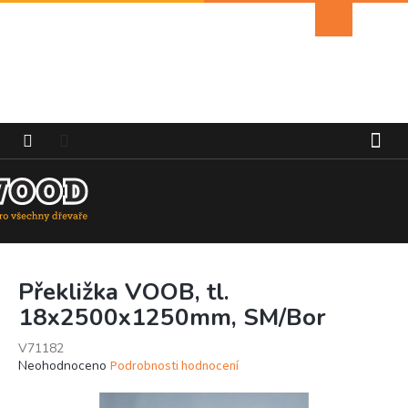
Přejít
Nákupní
na
košík
obsah
Překližka VOOB, tl.
18x2500x1250mm, SM/Bor
V71182
Průměrné
Neohodnoceno
Podrobnosti hodnocení
hodnocení
produktu