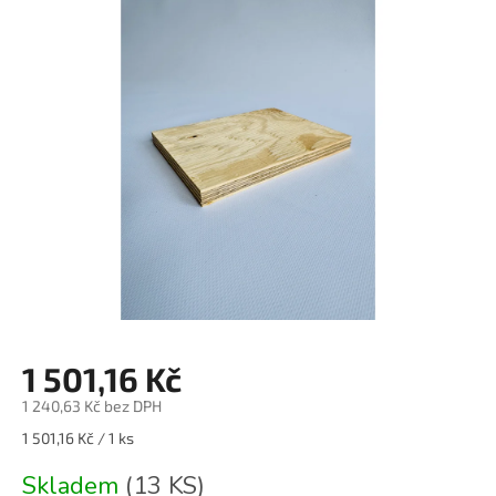
je
0,0
z
5
hvězdiček.
1 501,16 Kč
1 240,63 Kč bez DPH
Měrná
1 501,16 Kč / 1 ks
cena:
Skladem
(13 KS)