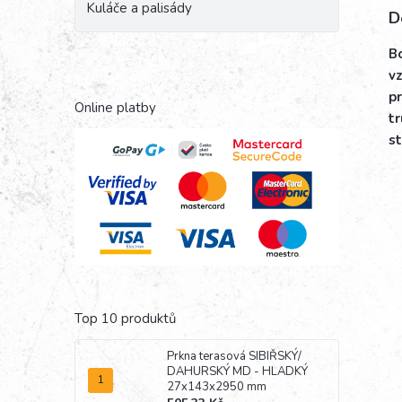
Kuláče a palisády
D
Bo
v
pr
Online platby
tr
st
Top 10 produktů
Prkna terasová SIBIŘSKÝ/
DAHURSKÝ MD - HLADKÝ
27x143x2950 mm