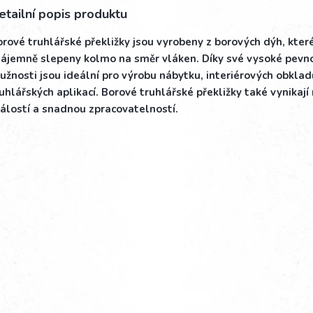
etailní popis produktu
rové truhlářské překližky jsou vyrobeny z borových dýh, kter
zájemně slepeny kolmo na směr vláken. Díky své vysoké pevno
užnosti jsou ideální pro výrobu nábytku, interiérových obklad
uhlářských aplikací. Borové truhlářské překližky také vynikaj
álostí a snadnou zpracovatelností.