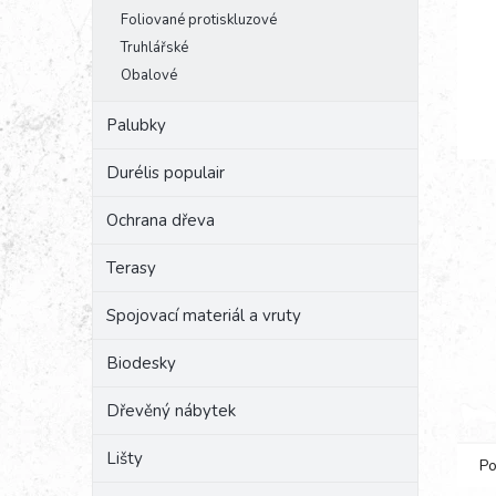
e
Foliované protiskluzové
l
Truhlářské
Obalové
Palubky
Durélis populair
Ochrana dřeva
Terasy
Spojovací materiál a vruty
Biodesky
Dřevěný nábytek
Lišty
Po