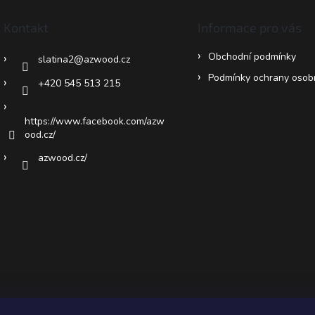
Kontakt
Informace pro vás
Obchodní podmínky
slatina2
@
azwood.cz
Podmínky ochrany osob
+420 545 513 215
https://www.facebook.com/azw
ood.cz/
azwood.cz/