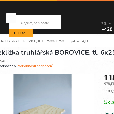
Zákazni
+420 
HLEDAT
a truhlářská BOROVICE, tl. 6x2500x1250mm, jakost A/B
ekližka truhlářská BOROVICE, tl. 6
5AB
ěrné
odnoceno
Podrobnosti hodnocení
ocení
1 
ktu
978,1
Měrn
1 183,
cena:
iček.
Sk
Termí