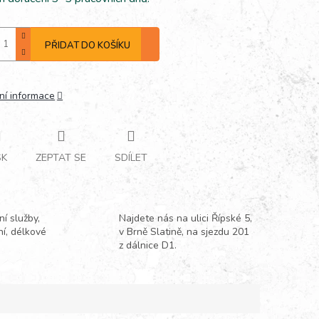
PŘIDAT DO KOŠÍKU
ní informace
SK
ZEPTAT SE
SDÍLET
í služby,
Najdete nás na ulici Řípské 5,
ní, délkové
v Brně Slatině, na sjezdu 201
z dálnice D1.