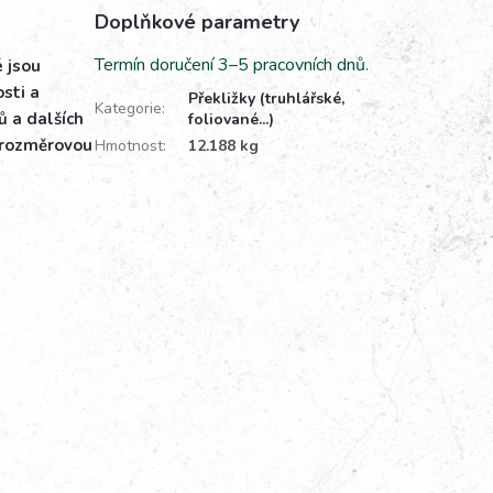
Doplňkové parametry
Termín doručení 3–5 pracovních dnů.
é jsou
sti a
Překližky (truhlářské,
Kategorie
:
ů a dalších
foliované...)
í rozměrovou
Hmotnost
:
12.188 kg