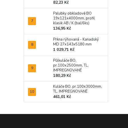
82,23 Kč
Palubky obkladové BO
19x121x4000mm, profil
klasik AB / K (bal/6ks)
136,95 Kč
Prkna rýhovaná - Kanadský
MD 27x143x5180 mm
1 029,71 Kč
Půlkuláče BO,
pr.100x2500mm, TL.
IMPREGNOVANÉ
180,29 Kč
Kuláče BO, pr.100x3000mm,
TL. IMPREGNOVANÉ
461,01 Kč
Z
á