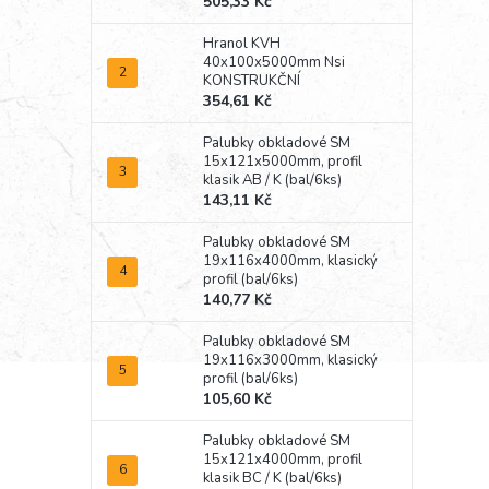
505,33 Kč
Hranol KVH
40x100x5000mm Nsi
KONSTRUKČNÍ
354,61 Kč
Palubky obkladové SM
15x121x5000mm, profil
klasik AB / K (bal/6ks)
143,11 Kč
Palubky obkladové SM
19x116x4000mm, klasický
profil (bal/6ks)
140,77 Kč
Palubky obkladové SM
19x116x3000mm, klasický
profil (bal/6ks)
105,60 Kč
Palubky obkladové SM
15x121x4000mm, profil
klasik BC / K (bal/6ks)