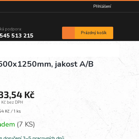
Přihlášení
cká podpora:
Nákupní
Prázdný košík
545 513 215
košík
x2500x1250mm, jakost A/B
183,54 Kč
3 Kč bez DPH
á
54 Kč / 1 ks
ladem
(7 KS)
n doručení 3–5 pracovních dnů.