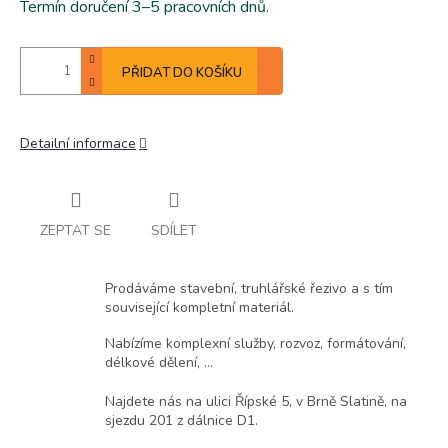
Termín doručení 3–5 pracovních dnů.
PŘIDAT DO KOŠÍKU
Detailní informace
ZEPTAT SE
SDÍLET
Prodáváme stavební, truhlářské řezivo a s tím
související kompletní materiál.
Nabízíme komplexní služby, rozvoz, formátování,
délkové dělení, ...
Najdete nás na ulici Řípské 5, v Brně Slatině, na
sjezdu 201 z dálnice D1.