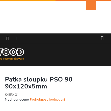
Přejít
Nákupní
na
košík
obsah
Patka sloupku PSO 90
90x120x5mm
K483401
Průměrné
Neohodnoceno
Podrobnosti hodnocení
hodnocení
produktu