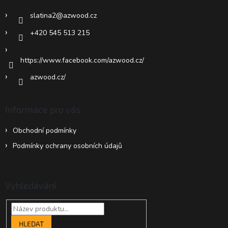
í
slatina2
@
azwood.cz
+420 545 513 215
https://www.facebook.com/azwood.cz/
azwood.cz/
Informace pro vás
Obchodní podmínky
Podmínky ochrany osobních údajů
Vyhledávání
HLEDAT