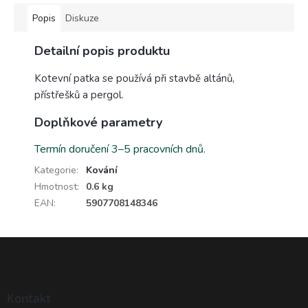
Popis
Diskuze
Detailní popis produktu
Kotevní patka se používá při stavbě altánů,
přístřešků a pergol.
Doplňkové parametry
Termín doručení 3–5 pracovních dnů.
Kategorie
:
Kování
Hmotnost
:
0.6 kg
EAN
:
5907708148346
Z
á
p
a
Kontakt
t