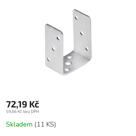
je
0,0
z
5
hvězdiček.
72,19 Kč
59,66 Kč bez DPH
Měrná
Skladem
(11 KS)
cena: