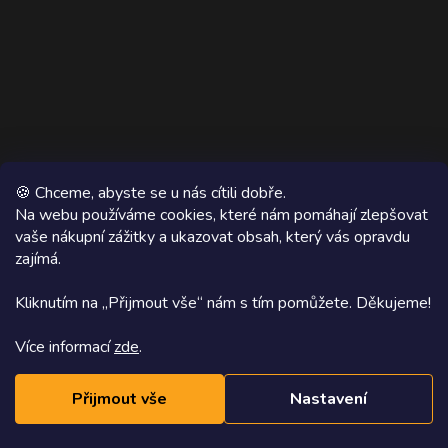
🍪 Chceme, abyste se u nás cítili dobře.
Na webu používáme cookies, které nám pomáhají zlepšovat
vaše nákupní zážitky a ukazovat obsah, který vás opravdu
Copyright 2026
AZ WOOD
. Všechna práva vyhrazena.
zajímá.
Grafický návrh vytvořil a na Shoptet implementoval
Tomáš Hlad
&
Kliknutím na „Přijmout vše“ nám s tím pomůžete. Děkujeme!
Shoptetak.cz
.
Více informací
zde
.
Vytvořil Shoptet
Přijmout vše
Nastavení