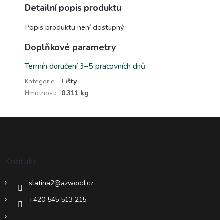
Detailní popis produktu
Popis produktu není dostupný
Doplňkové parametry
Termín doručení 3–5 pracovních dnů.
Kategorie
:
Lišty
Hmotnost
:
0.311 kg
Z
á
p
a
Kontakt
t
í
slatina2
@
azwood.cz
+420 545 513 215