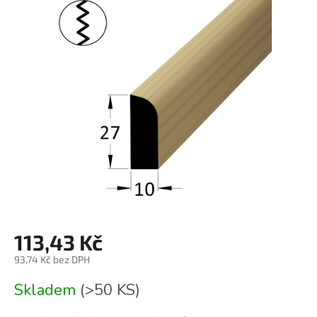
je
0,0
z
5
hvězdiček.
113,43 Kč
93,74 Kč bez DPH
Měrná
Skladem
(>50 KS)
cena: