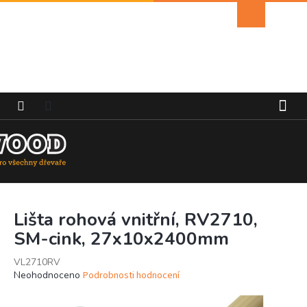
Přejít
Nákupní
na
košík
obsah
Lišta rohová vnitřní, RV2710,
SM-cink, 27x10x2400mm
VL2710RV
Průměrné
Neohodnoceno
Podrobnosti hodnocení
hodnocení
produktu