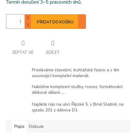
Termín doručení 3–5 pracovních dnů.
PŘIDAT DO KOŠÍKU
ZEPTAT SE
SDÍLET
Prodáváme stavební, truhlářské řezivo a s tím
související kompletní materiál.
Nabízíme komplexní služby, rozvoz, formátování,
délkové dělení, ...
Najdete nás na ulici Řípské 5, v Brně Slatině, na
sjezdu 201 z dálnice D1.
Popis
Diskuze