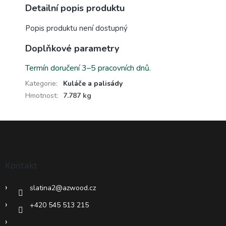
Detailní popis produktu
Popis produktu není dostupný
Doplňkové parametry
Termín doručení 3–5 pracovních dnů.
Kategorie
:
Kuláče a palisády
Hmotnost
:
7.787 kg
Z
á
p
a
Kontakt
t
í
slatina2
@
azwood.cz
+420 545 513 215