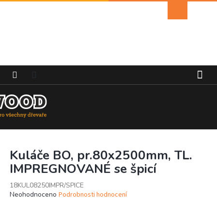
Přejít
Nákupní
na
košík
obsah
Kuláče BO, pr.80x2500mm, TL.
IMPREGNOVANÉ se špicí
18KUL08250IMPR/SPICE
Průměrné
Neohodnoceno
Podrobnosti hodnocení
hodnocení
produktu