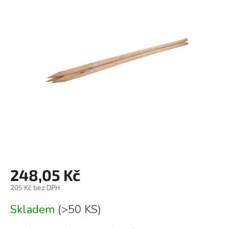
je
0,0
z
5
hvězdiček.
248,05 Kč
205 Kč bez DPH
Měrná
Skladem
(>50 KS)
cena: