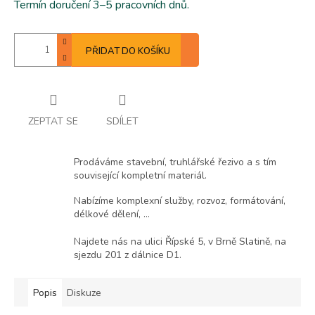
Termín doručení 3–5 pracovních dnů.
PŘIDAT DO KOŠÍKU
ZEPTAT SE
SDÍLET
Prodáváme stavební, truhlářské řezivo a s tím
související kompletní materiál.
Nabízíme komplexní služby, rozvoz, formátování,
délkové dělení, ...
Najdete nás na ulici Řípské 5, v Brně Slatině, na
sjezdu 201 z dálnice D1.
Popis
Diskuze