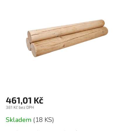
je
0,0
z
5
hvězdiček.
461,01 Kč
381 Kč bez DPH
Měrná
Skladem
(18 KS)
cena: