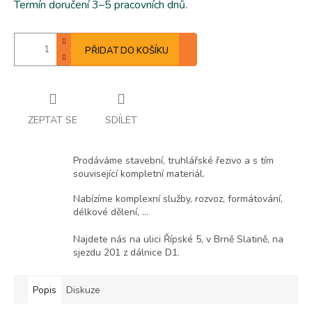
Termín doručení 3–5 pracovních dnů.
PŘIDAT DO KOŠÍKU
ZEPTAT SE
SDÍLET
Prodáváme stavební, truhlářské řezivo a s tím
související kompletní materiál.
Nabízíme komplexní služby, rozvoz, formátování,
délkové dělení, ...
Najdete nás na ulici Řípské 5, v Brně Slatině, na
sjezdu 201 z dálnice D1.
Popis
Diskuze