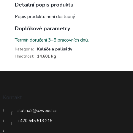
Detailní popis produktu
Popis produktu není dostupný
Doplňkové parametry
Termín doručení 3–5 pracovních dnů.
Kategorie
:
Kuláče a palisády
Hmotnost
:
14.601 kg
Z
á
p
a
Kontakt
t
í
slatina2
@
azwood.cz
+420 545 513 215