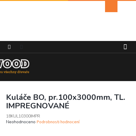
Přejít
Nákupní
na
košík
obsah
Kuláče BO, pr.100x3000mm, TL.
IMPREGNOVANÉ
18KUL10300IMPR
Průměrné
Neohodnoceno
Podrobnosti hodnocení
hodnocení
produktu