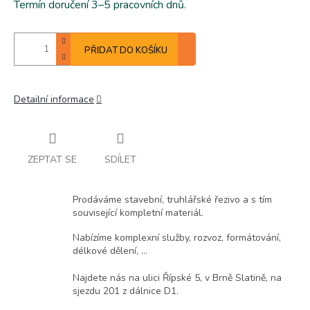
Termín doručení 3–5 pracovních dnů.
PŘIDAT DO KOŠÍKU
Detailní informace
ZEPTAT SE
SDÍLET
Prodáváme stavební, truhlářské řezivo a s tím
související kompletní materiál.
Nabízíme komplexní služby, rozvoz, formátování,
délkové dělení, ...
Najdete nás na ulici Řípské 5, v Brně Slatině, na
sjezdu 201 z dálnice D1.