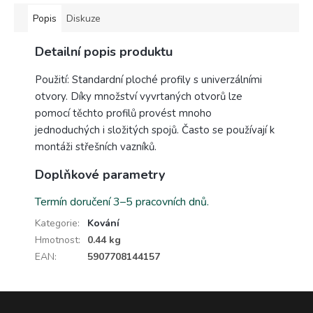
Popis
Diskuze
Detailní popis produktu
Použití: Standardní ploché profily s univerzálními
otvory. Díky množství vyvrtaných otvorů lze
pomocí těchto profilů provést mnoho
jednoduchých i složitých spojů. Často se používají k
montáži střešních vazníků.
Doplňkové parametry
Termín doručení 3–5 pracovních dnů.
Kategorie
:
Kování
Hmotnost
:
0.44 kg
EAN
:
5907708144157
Z