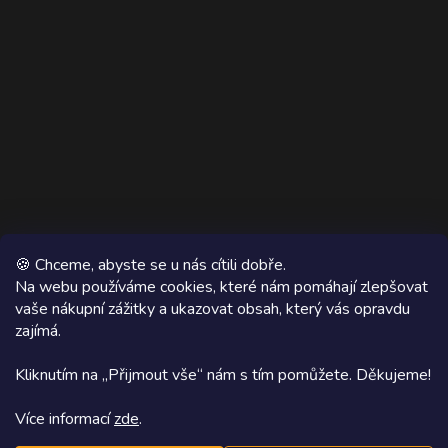
🍪 Chceme, abyste se u nás cítili dobře.
Na webu používáme cookies, které nám pomáhají zlepšovat
vaše nákupní zážitky a ukazovat obsah, který vás opravdu
Copyright 2026
AZ WOOD
. Všechna práva vyhrazena.
zajímá.
Grafický návrh vytvořil a na Shoptet implementoval
Tomáš Hlad
&
Kliknutím na „Přijmout vše“ nám s tím pomůžete. Děkujeme!
Shoptetak.cz
.
Více informací
zde
.
Vytvořil Shoptet