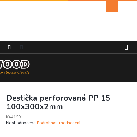
Přejít
Nákupní
na
košík
obsah
Destička perforovaná PP 15
100x300x2mm
K441501
Průměrné
Neohodnoceno
Podrobnosti hodnocení
hodnocení
produktu