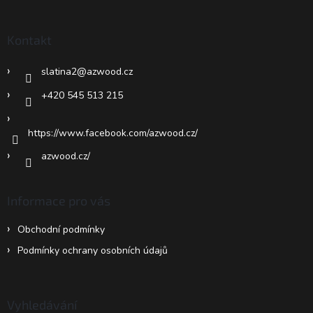
á
p
a
Kontakt
t
í
slatina2
@
azwood.cz
+420 545 513 215
https://www.facebook.com/azwood.cz/
azwood.cz/
Informace pro vás
Obchodní podmínky
Podmínky ochrany osobních údajů
Vyhledávání