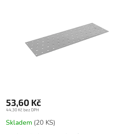
je
0,0
z
5
hvězdiček.
53,60 Kč
44,30 Kč bez DPH
Měrná
Skladem
(20 KS)
cena: